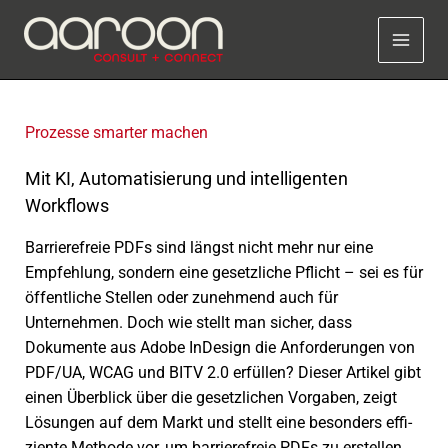
Zum
Inhalt
springen
Prozesse smar­ter machen
Mit KI, Automatisierung und intelligenten
Workflows
Barrierefreie PDFs sind längst nicht mehr nur eine
Empfehlung, sondern eine gesetz­li­che Pflicht – sei es für
öffent­li­che Stellen oder zuneh­mend auch für
Unternehmen. Doch wie stellt man sicher, dass
Dokumente aus Adobe InDesign die Anforderungen von
PDF/UA, WCAG und BITV 2.0 erfül­len? Dieser Artikel gibt
einen Überblick über die gesetz­li­chen Vorgaben, zeigt
Lösungen auf dem Markt und stellt eine beson­ders effi­
zi­ente Methode vor, um barrie­re­freie PDFs zu erstel­len.