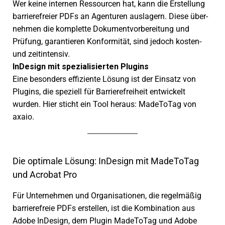
Wer keine inter­nen Ressourcen hat, kann die Erstellung
barrie­re­freier PDFs an Agenturen ausla­gern. Diese über­
neh­men die komplette Dokumentvorbereitung und
Prüfung, garan­tie­ren Konformität, sind jedoch kosten-
und zeit­in­ten­siv.
InDesign mit spezia­li­sier­ten Plugins
Eine beson­ders effi­zi­ente Lösung ist der Einsatz von
Plugins, die spezi­ell für Barrierefreiheit entwi­ckelt
wurden. Hier sticht ein Tool heraus: MadeToTag von
axaio.
Die optimale Lösung: InDesign mit MadeToTag
und Acrobat Pro
Für Unternehmen und Organisationen, die regel­mä­ßig
barrie­re­freie PDFs erstel­len, ist die Kombination aus
Adobe InDesign, dem Plugin MadeToTag und Adobe