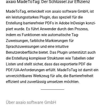
axaio MadeToTag: Der Schlüssel zur Effizienz
MadeToTag, entwi­ckelt von axaio soft­ware GmbH, ist
ein leis­tungs­star­kes Plugin, das spezi­ell für die
Erstellung barrie­re­freier PDFs in Adobe InDesign konzi­
piert wurde. Es führt Anwender durch den Prozess,
indem es Funktionen wie auto­ma­ti­sche Tag-
Zuweisungen, farb­li­che Markierungen für
Sprachzuweisungen und eine intui­tive
Benutzeroberfläche bietet. Das Plugin unter­stützt auch
die Erstellung komple­xer Strukturen wie Tabellen oder
Listen und stellt sicher, dass das expor­tierte PDF die
PDF/UA-Anforderungen erfüllt. MadeToTag ist damit ein
unver­zicht­ba­res Werkzeug für alle, die Barrierefreiheit
effi­zi­ent und zuver­läs­sig umset­zen möch­ten.
Über axaio software GmbH