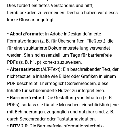
Dies fördert ein tiefes Verständnis und hilft,
Lernblockaden zu vermei­den. Deshalb haben wir dieses
kurze Glossar ange­fügt.
•
Absatzformate
: In Adobe InDesign defi­nierte
Formatvorlagen (z. B. für Überschriften, Fließtext), die
für eine struk­tu­rierte Dokumenterstellung verwen­det
werden. Sie sind essen­zi­ell, um Tags für barrie­re­freie
PDFs (z. B. h1, p) korrekt zuzu­wei­sen.
•
Alternativtext
(ALT-Text): Ein beschrei­ben­der Text, der
nicht-textu­elle Inhalte wie Bilder oder Grafiken in einem
PDF beschreibt. Er ermög­licht Screenreadern, diese
Inhalte für sehbe­hin­derte Nutzer zu inter­pre­tie­ren.
•
Barrierefreiheit
: Die Gestaltung von Inhalten (z. B.
PDFs), sodass sie für alle Menschen, einschließ­lich jener
mit Behinderungen, zugäng­lich und nutz­bar sind, z. B.
durch Screenreader oder Tastaturnavigation.
•
BITV 2.0
: Die Barrierefreie-Informationstechnik-