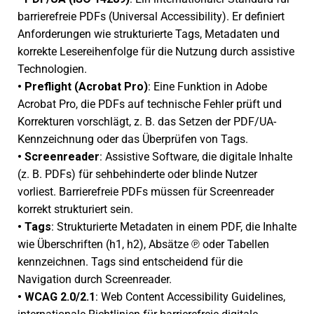
barrie­re­freie PDFs (Universal Accessibility). Er defi­niert
Anforderungen wie struk­tu­rierte Tags, Metadaten und
korrekte Lesereihenfolge für die Nutzung durch assis­tive
Technologien.
•
Preflight (Acrobat Pro)
: Eine Funktion in Adobe
Acrobat Pro, die PDFs auf tech­ni­sche Fehler prüft und
Korrekturen vorschlägt, z. B. das Setzen der PDF/UA-
Kennzeichnung oder das Überprüfen von Tags.
•
Screenreader
: Assistive Software, die digi­tale Inhalte
(z. B. PDFs) für sehbe­hin­derte oder blinde Nutzer
vorliest. Barrierefreie PDFs müssen für Screenreader
korrekt struk­tu­riert sein.
•
Tags
: Strukturierte Metadaten in einem PDF, die Inhalte
wie Überschriften (h1, h2), Absätze ℗ oder Tabellen
kenn­zeich­nen. Tags sind entschei­dend für die
Navigation durch Screenreader.
•
WCAG 2.0/2.1
: Web Content Accessibility Guidelines,