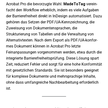
Acrobat Pro die bevor­zugte Wahl.
MadeToTag
verein­
facht den Workflow erheb­lich, indem es viele Aufgaben
der Barrierefreiheit direkt in InDesign auto­ma­ti­siert. Dazu
gehö­ren das Setzen der PDF/UA-Kennzeichnung, die
Zuweisung von Dokumentensprachen, die
Strukturierung von Tabellen und die Verwaltung von
Alternativtexten. Nach dem Export als PDF/UA-konfor­
mes Dokument können in Acrobat Pro letzte
Feinanpassungen vorge­nom­men werden, etwa durch die
inte­grierte Barrierefreiheitsprüfung. Diese Lösung spart
Zeit, redu­ziert Fehler und sorgt für eine hohe Konformität
mit gesetz­li­chen Standards. Sie ist beson­ders geeig­net
für komplexe Dokumente und mehr­spra­chige Inhalte,
ohne dass umfang­rei­che Nachbearbeitung erfor­der­lich
ist.