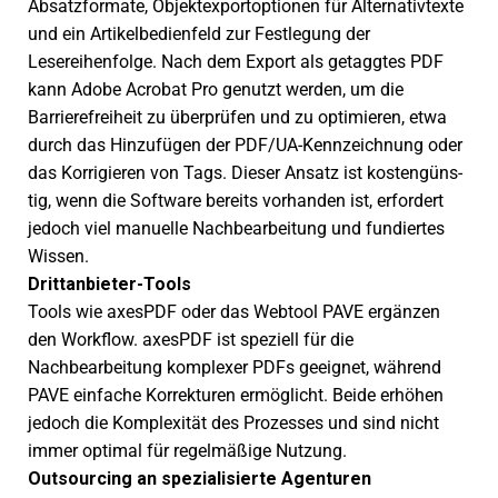
Absatzformate, Objektexportoptionen für Alternativtexte
und ein Artikelbedienfeld zur Festlegung der
Lesereihenfolge. Nach dem Export als getagg­tes PDF
kann Adobe Acrobat Pro genutzt werden, um die
Barrierefreiheit zu über­prü­fen und zu opti­mie­ren, etwa
durch das Hinzufügen der PDF/UA-Kennzeichnung oder
das Korrigieren von Tags. Dieser Ansatz ist kosten­güns­
tig, wenn die Software bereits vorhan­den ist, erfor­dert
jedoch viel manu­elle Nachbearbeitung und fundier­tes
Wissen.
Drittanbieter-Tools
Tools wie axesPDF oder das Webtool PAVE ergän­zen
den Workflow. axesPDF ist spezi­ell für die
Nachbearbeitung komple­xer PDFs geeig­net, während
PAVE einfa­che Korrekturen ermög­licht. Beide erhö­hen
jedoch die Komplexität des Prozesses und sind nicht
immer opti­mal für regel­mä­ßige Nutzung.
Outsourcing an spezia­li­sierte Agenturen