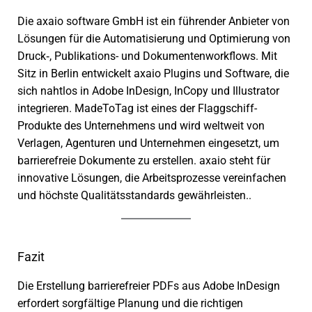
Die axaio soft­ware GmbH ist ein führen­der Anbieter von
Lösungen für die Automatisierung und Optimierung von
Druck‑, Publikations- und Dokumentenworkflows. Mit
Sitz in Berlin entwi­ckelt axaio Plugins und Software, die
sich naht­los in Adobe InDesign, InCopy und Illustrator
inte­grie­ren. MadeToTag ist eines der Flaggschiff-
Produkte des Unternehmens und wird welt­weit von
Verlagen, Agenturen und Unternehmen einge­setzt, um
barrie­re­freie Dokumente zu erstel­len. axaio steht für
inno­va­tive Lösungen, die Arbeitsprozesse verein­fa­chen
und höchste Qualitätsstandards gewähr­leis­ten..
Fazit
Die Erstellung barrie­re­freier PDFs aus Adobe InDesign
erfor­dert sorg­fäl­tige Planung und die rich­ti­gen