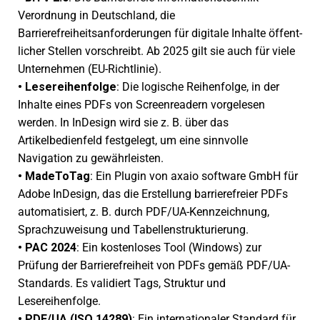
Verordnung in Deutschland, die
Barrierefreiheitsanforderungen für digi­tale Inhalte öffent­
li­cher Stellen vorschreibt. Ab 2025 gilt sie auch für viele
Unternehmen (EU-Richtlinie).
•
Lesereihenfolge
: Die logi­sche Reihenfolge, in der
Inhalte eines PDFs von Screenreadern vorge­le­sen
werden. In InDesign wird sie z. B. über das
Artikelbedienfeld fest­ge­legt, um eine sinn­volle
Navigation zu gewähr­leis­ten.
•
MadeToTag
: Ein Plugin von axaio soft­ware GmbH für
Adobe InDesign, das die Erstellung barrie­re­freier PDFs
auto­ma­ti­siert, z. B. durch PDF/UA-Kennzeichnung,
Sprachzuweisung und Tabellenstrukturierung.
•
PAC 2024
: Ein kosten­lo­ses Tool (Windows) zur
Prüfung der Barrierefreiheit von PDFs gemäß PDF/UA-
Standards. Es vali­diert Tags, Struktur und
Lesereihenfolge.
•
PDF/UA (ISO 14289)
: Ein inter­na­tio­na­ler Standard für