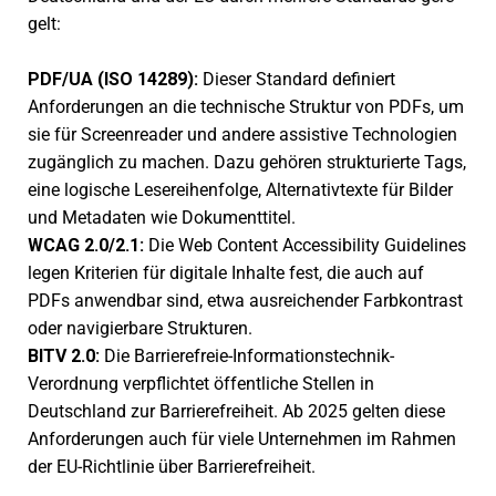
gelt:
PDF/UA (ISO 14289):
Dieser Standard defi­niert
Anforderungen an die tech­ni­sche Struktur von PDFs, um
sie für Screenreader und andere assis­tive Technologien
zugäng­lich zu machen. Dazu gehö­ren struk­tu­rierte Tags,
eine logi­sche Lesereihenfolge, Alternativtexte für Bilder
und Metadaten wie Dokumenttitel.
WCAG 2.0/2.1:
Die Web Content Accessibility Guidelines
legen Kriterien für digi­tale Inhalte fest, die auch auf
PDFs anwend­bar sind, etwa ausrei­chen­der Farbkontrast
oder navi­gier­bare Strukturen.
BITV 2.0:
Die Barrierefreie-Informationstechnik-
Verordnung verpflich­tet öffent­li­che Stellen in
Deutschland zur Barrierefreiheit. Ab 2025 gelten diese
Anforderungen auch für viele Unternehmen im Rahmen
der EU-Richtlinie über Barrierefreiheit.