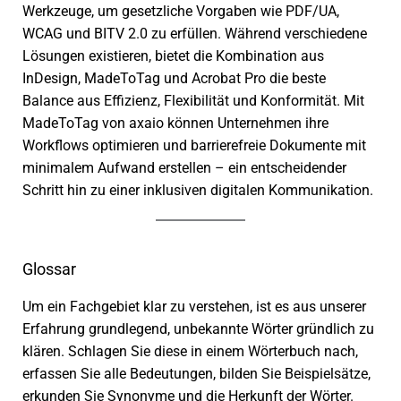
Werkzeuge, um gesetz­li­che Vorgaben wie PDF/UA,
WCAG und BITV 2.0 zu erfül­len. Während verschie­dene
Lösungen exis­tie­ren, bietet die Kombination aus
InDesign, MadeToTag und Acrobat Pro die beste
Balance aus Effizienz, Flexibilität und Konformität. Mit
MadeToTag von axaio können Unternehmen ihre
Workflows opti­mie­ren und barrie­re­freie Dokumente mit
mini­ma­lem Aufwand erstel­len – ein entschei­den­der
Schritt hin zu einer inklu­si­ven digi­ta­len Kommunikation.
Glossar
Um ein Fachgebiet klar zu verste­hen, ist es aus unse­rer
Erfahrung grund­le­gend, unbe­kannte Wörter gründ­lich zu
klären. Schlagen Sie diese in einem Wörterbuch nach,
erfas­sen Sie alle Bedeutungen, bilden Sie Beispielsätze,
erkun­den Sie Synonyme und die Herkunft der Wörter.