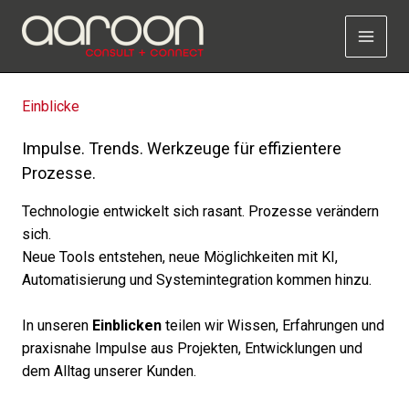
Zum
Inhalt
springen
Einblicke
Impulse. Trends. Werkzeuge für effizientere
Prozesse.
Technologie entwi­ckelt sich rasant. Prozesse verän­dern
sich.
Neue Tools entste­hen, neue Möglichkeiten mit KI,
Automatisierung und Systemintegration kommen hinzu.
In unse­ren
Einblicken
teilen wir Wissen, Erfahrungen und
praxis­nahe Impulse aus Projekten, Entwicklungen und
dem Alltag unse­rer Kunden.