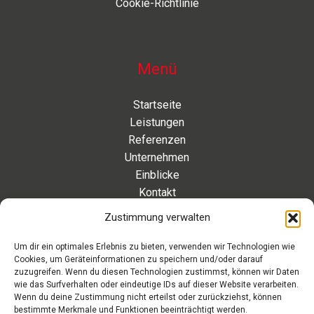
Cookie-Richtlinie
Menü
Startseite
Leistungen
Referenzen
Unternehmen
Einblicke
Kontakt
Zustimmung verwalten
Kontakt
Um dir ein optimales Erlebnis zu bieten, verwenden wir Technologien wie
Cookies, um Geräteinformationen zu speichern und/oder darauf
Eleonorenstraße 20 | 30449 Hannover Deutschland
zuzugreifen. Wenn du diesen Technologien zustimmst, können wir Daten
wie das Surfverhalten oder eindeutige IDs auf dieser Website verarbeiten.
Telefon: +49 511 89 880 494
Wenn du deine Zustimmung nicht erteilst oder zurückziehst, können
Telefax: +49 511 89 880 495
bestimmte Merkmale und Funktionen beeinträchtigt werden.