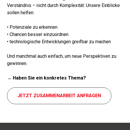
Verständnis – nicht durch Komplexität. Unsere Einblicke
sollen helfen:
• Potenziale zu erken­nen
• Chancen besser einzu­ord­nen
• tech­no­lo­gi­sche Entwicklungen greif­bar zu machen
Und manch­mal auch einfach, um neue Perspektiven zu
gewin­nen.
→
Haben Sie ein konkre­tes Thema?
JETZT ZUSAMMENARBEIT ANFRA­GEN