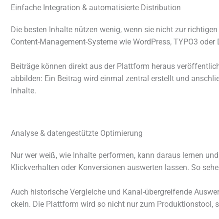
Einfache Integration & automatisierte Distribution
Die besten Inhalte nützen wenig, wenn sie nicht zur rich­ti­ge
Content-Management-Systeme wie WordPress, TYPO3 oder Dru
Beiträge können direkt aus der Plattform heraus veröf­fent­l
abbil­den: Ein Beitrag wird einmal zentral erstellt und anschlie
Inhalte.
Analyse & datengestützte Optimierung
Nur wer weiß, wie Inhalte perfor­men, kann daraus lernen und 
Klickverhalten oder Konversionen auswer­ten lassen. So sehe
Auch histo­ri­sche Vergleiche und Kanal-über­grei­fende Auswe
ckeln. Die Plattform wird so nicht nur zum Produktionstool,