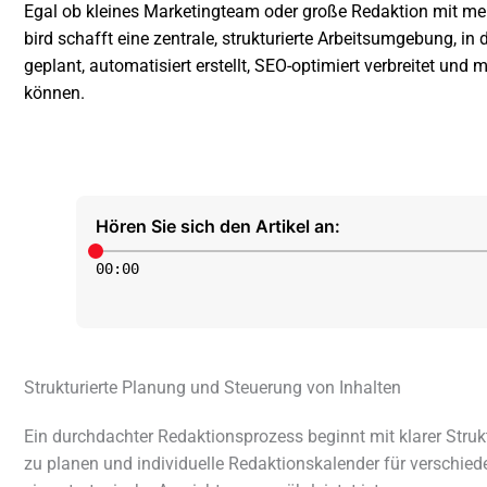
Egal ob klei­nes Marketingteam oder große Redaktion mit mehr
bird schafft eine zentrale, struk­tu­rierte Arbeitsumgebung, in d
geplant, auto­ma­ti­siert erstellt, SEO-opti­miert verbrei­tet u
können.
Hören Sie sich den Artikel an:
00
:
00
Strukturierte Planung und Steuerung von Inhalten
Ein durch­dach­ter Redaktionsprozess beginnt mit klarer Str
zu planen und indi­vi­du­elle Redaktionskalender für verschie