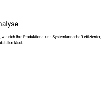
nalyse
ie sich Ihre Produktions- und Systemlandschaft effi­zi­en­ter,
ufstel­len lässt.