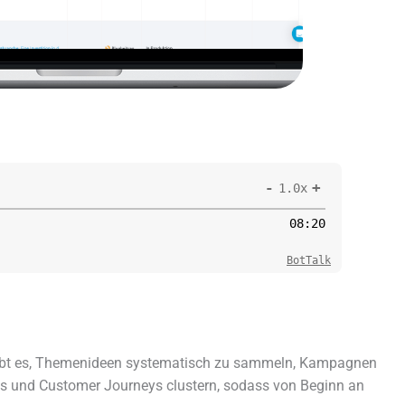
-
+
1.0x
08
:
20
BotTalk
rlaubt es, Themenideen syste­ma­tisch zu sammeln, Kampagnen
sonas und Customer Journeys clus­tern, sodass von Beginn an