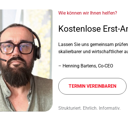
Wie können wir Ihnen helfen?
Kostenlose Erst-A
Lassen Sie uns gemein­sam prüfen, w
skalier­ba­rer und wirt­schaft­li­cher a
– Henning Bartens, Co-CEO
TERMIN VEREIN­BA­REN
Strukturiert. Ehrlich. Informativ.