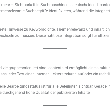
t mehr – Sichtbarkeit in Suchmaschinen ist entschei­dend. content­
re­le­vante Suchbegriffe iden­ti­fi­zie­ren, während die inte­grier
nkrete Hinweise zu Keyworddichte, Themenrelevanz und inhalt­li
ech­seln zu müssen. Diese naht­lose Integration sorgt für effi­zi
el­grup­pen­ori­en­tiert sind. content­bird ermög­licht eine struk­tu­r
s jeder Text einen inter­nen Lektoratsdurchlauf oder ein recht­li­c
lle Bearbeitungsstatus ist für alle Beteiligten sicht­bar. Gerade 
urch­ge­hend hohe Qualität der publi­zier­ten Inhalte.