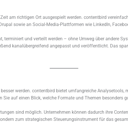
n Zeit am rich­ti­gen Ort ausge­spielt werden. content­bird verein­
pal sowie an Social-Media-Plattformen wie LinkedIn, Facebook
icht, termi­niert und verteilt werden – ohne Umweg über andere S
­ßend kanal­über­grei­fend ange­passt und veröf­fent­licht. Das spa
besser werden. content­bird bietet umfang­rei­che Analysetools, 
n Sie auf einen Blick, welche Formate und Themen beson­ders gut 
rtungen sind möglich. Unternehmen können dadurch ihre Content-St
 sondern zum stra­te­gi­schen Steuerungsinstrument für das gesa