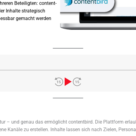
e­ren Beteiligten: content­
er Inhalte stra­te­gisch
nd mess­bar gemacht werden
uktur – und genau das ermög­licht content­bird. Die Plattform e
­dene Kanäle zu erstel­len. Inhalte lassen sich nach Zielen, Per