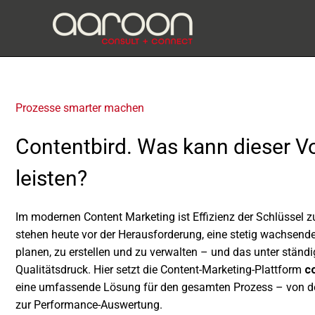
Zum
Inhalt
springen
Prozesse smar­ter machen
Contentbird. Was kann dieser Vo
leisten?
Im moder­nen Content Marketing ist Effizienz der Schlüssel
stehen heute vor der Herausforderung, eine stetig wach­send
planen, zu erstel­len und zu verwal­ten – und das unter stän­di
Qualitätsdruck. Hier setzt die Content-Marketing-Plattform
co
eine umfas­sende Lösung für den gesam­ten Prozess – von d
zur Performance-Auswertung.