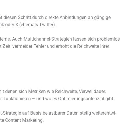
facht diesen Schritt durch direkte Anbindungen an gängige
 oder X (ehemals Twitter).
ysteme. Auch Multichannel-Strategien lassen sich problem­los
rt Zeit, vermei­det Fehler und erhöht die Reichweite Ihrer
mit denen sich Metriken wie Reichweite, Verweildauer,
funk­tio­nie­ren – und wo es Optimierungspotenzial gibt.
rategie auf Basis belast­ba­rer Daten stetig weiter­ent­wi­
mte Content Marketing.