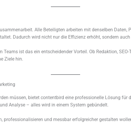
ür Zusammenarbeit. Alle Beteiligten arbei­ten mit densel­ben Daten
al­tet. Dadurch wird nicht nur die Effizienz erhöht, sondern auch
­ten Teams ist das ein entschei­den­der Vorteil. Ob Redaktion, SE
me Ziele hin.
arketing
 werden müssen, bietet content­bird eine profes­sio­nelle Lösung f
 und Analyse – alles wird in einem System gebün­delt.
profes­sio­na­li­sie­ren und mess­bar erfolg­rei­cher gestal­ten wo