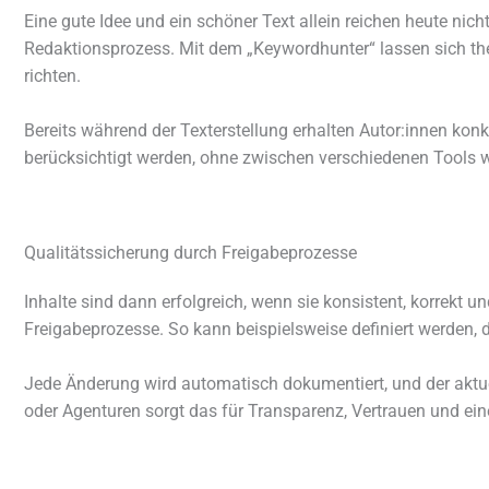
Eine gute Idee und ein schö­ner Text allein reichen heute nich
Redaktionsprozess. Mit dem „Keywordhunter“ lassen sich themen­
rich­ten.
Bereits während der Texterstellung erhal­ten Autor:innen ko
berück­sich­tigt werden, ohne zwischen verschie­de­nen Tools w
Qualitätssicherung durch Freigabeprozesse
Inhalte sind dann erfolg­reich, wenn sie konsis­tent, korrekt und zi
Freigabeprozesse. So kann beispiels­weise defi­niert werden, das
Jede Änderung wird auto­ma­tisch doku­men­tiert, und der aktu­e
oder Agenturen sorgt das für Transparenz, Vertrauen und eine d