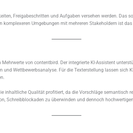
eiten, Freigabeschritten und Aufgaben verse­hen werden. Das sor
n komple­xe­ren Umgebungen mit mehre­ren Stakeholdern ist das 
ßen Mehrwerte von content­bird. Der inte­grierte KI-Assistent unter­
 und Wettbewerbsanalyse. Für die Texterstellung lassen sich KI
en.
 inhalt­li­che Qualität profi­tiert, da die Vorschläge seman­tisch
on, Schreibblockaden zu über­win­den und dennoch hoch­wer­ti­gen