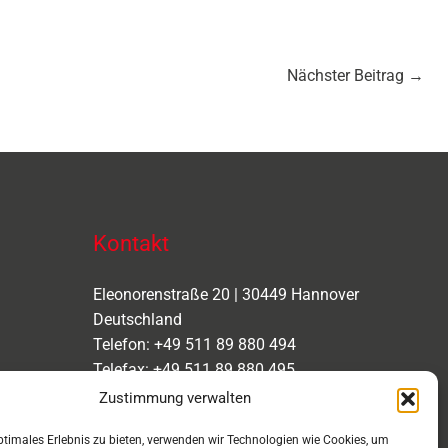
Nächster Beitrag
→
Kontakt
Eleonorenstraße 20 | 30449 Hannover
Deutschland
Telefon: +49 511 89 880 494
Telefax: +49 511 89 880 495
Montag – Freitag | 9.00 – 17.00 Uhr
Zustimmung verwalten
info[at]aaroon.de
ptimales Erlebnis zu bieten, verwenden wir Technologien wie Cookies, um