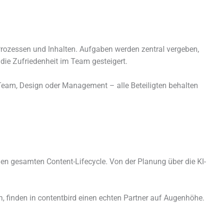
, Prozessen und Inhalten. Aufgaben werden zentral verge­ben,
 die Zufriedenheit im Team gestei­gert.
O-Team, Design oder Management – alle Beteiligten behal­ten
ür den gesam­ten Content-Lifecycle. Von der Planung über die KI-
llen, finden in content­bird einen echten Partner auf Augenhöhe.