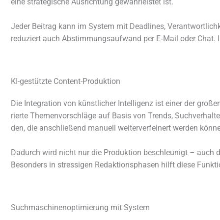
eine stra­te­gi­sche Ausrichtung gewähr­leis­tet ist.
Jeder Beitrag kann im System mit Deadlines, Verantwortlichk
redu­ziert auch Abstimmungsaufwand per E‑Mail oder Chat. I
KI-gestützte Content-Produktion
Die Integration von künst­li­cher Intelligenz ist einer der gro
rierte Themenvorschläge auf Basis von Trends, Suchverhalten
den, die anschlie­ßend manu­ell weiter­ver­fei­nert werden könn
Dadurch wird nicht nur die Produktion beschleu­nigt – auch die
Besonders in stres­si­gen Redaktionsphasen hilft diese Funkti
Suchmaschinenoptimierung mit System