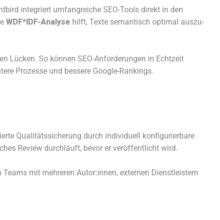
bird inte­griert umfang­rei­che SEO-Tools direkt in den
te
WDF*IDF-Analyse
hilft, Texte seman­tisch opti­mal auszu­
­chen Lücken. So können SEO-Anforderungen in Echtzeit
­en­tere Prozesse und bessere Google-Rankings.
ierte Qualitätssicherung durch indi­vi­du­ell konfi­gu­rier­bare
hes Review durch­läuft, bevor er veröf­fent­licht wird.
in Teams mit mehre­ren Autor:innen, exter­nen Dienstleistern