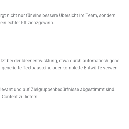
gt nicht nur für eine bessere Übersicht im Team, sondern
ein echter Effizienzgewinn.
stützt bei der Ideenentwicklung, etwa durch auto­ma­tisch gene­
-gene­rierte Textbausteine oder komplette Entwürfe verwen­
 rele­vant und auf Zielgruppenbedürfnisse abge­stimmt sind.
 Content zu liefern.