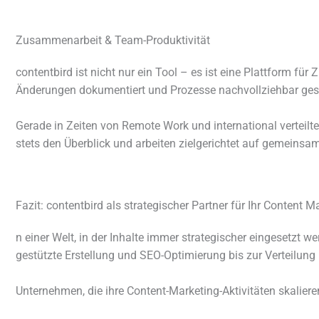
Zusammenarbeit & Team-Produktivität
content­bird ist nicht nur ein Tool – es ist eine Plattform f
Änderungen doku­men­tiert und Prozesse nach­voll­zieh­bar gest
Gerade in Zeiten von Remote Work und inter­na­tio­nal verteil
stets den Überblick und arbei­ten ziel­ge­rich­tet auf gemein­sa
Fazit: contentbird als strategischer Partner für Ihr Content M
n einer Welt, in der Inhalte immer stra­te­gi­scher einge­setzt
gestützte Erstellung und SEO-Optimierung bis zur Verteilung
Unternehmen, die ihre Content-Marketing-Aktivitäten skalie­ren, 