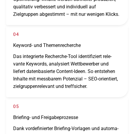
quali­ta­tiv verbes­sert und indi­vi­du­ell auf
Zielgruppen abge­stimmt – mit nur weni­gen Klicks.
04
Keyword- und Themenrecherche
Das inte­grierte Recherche-Tool iden­ti­fi­ziert rele­
vante Keywords, analy­siert Wettbewerber und
liefert daten­ba­sierte Content-Ideen. So entste­hen
Inhalte mit mess­ba­rem Potenzial – SEO-orien­tiert,
ziel­grup­pen­re­le­vant und treff­si­cher.
05
Briefing- und Freigabeprozesse
Dank vorde­fi­nier­ter Briefing-Vorlagen und auto­ma­