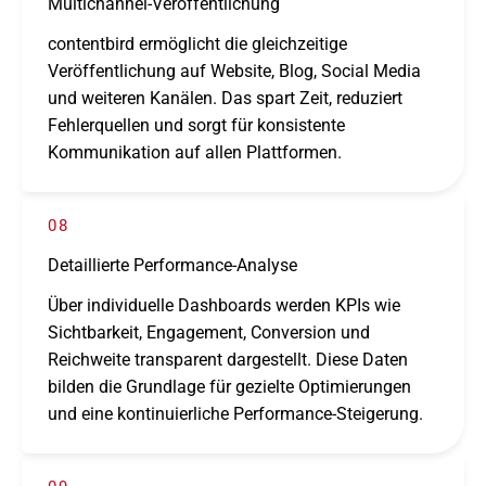
Multichannel-Veröffentlichung
content­bird ermög­licht die gleich­zei­tige
Veröffentlichung auf Website, Blog, Social Media
und weite­ren Kanälen. Das spart Zeit, redu­ziert
Fehlerquellen und sorgt für konsis­tente
Kommunikation auf allen Plattformen.
08
Detaillierte Performance-Analyse
Über indi­vi­du­elle Dashboards werden KPIs wie
Sichtbarkeit, Engagement, Conversion und
Reichweite trans­pa­rent darge­stellt. Diese Daten
bilden die Grundlage für gezielte Optimierungen
und eine konti­nu­ier­li­che Performance-Steigerung.