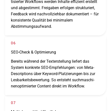
ti­sier­ter Workflows werden Inhalte effi­zi­ent erstellt
und abge­stimmt. Freigaben erfol­gen struk­tu­riert,
Feedback wird nach­voll­zieh­bar doku­men­tiert – für
konsis­tente Qualität bei mini­ma­lem
Abstimmungsaufwand.
06
SEO-Check & Optimierung
Bereits während der Texterstellung liefert das
System konkrete SEO-Empfehlungen: von Meta-
Descriptions über Keyword-Platzierungen bis zur
Lesbarkeitsbewertung. So entsteht such­ma­schi­
nen­op­ti­mier­ter Content direkt im Workflow.
07