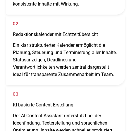
konsis­tente Inhalte mit Wirkung.
02
Redaktionskalender mit Echtzeitübersicht
Ein klar struk­tu­rier­ter Kalender ermög­licht die
Planung, Steuerung und Terminierung aller Inhalte.
Statusanzeigen, Deadlines und
Verantwortlichkeiten werden zentral darge­stellt –
ideal für trans­pa­rente Zusammenarbeit im Team.
03
KI-basierte Content-Erstellung
Der AI Content Assistant unter­stützt bei der
Ideenfindung, Texterstellung und sprach­li­chen
Optimierung. Inhalte werden schnel­ler produ­ziert,