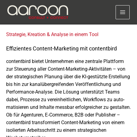
Zum
Inhalt
springen
Strategie, Kreation & Analyse in einem Tool
Effizientes Content-Marketing mit contentbird
content­bird bietet Unternehmen eine zentrale Plattform
zur Steuerung aller Content-Marketing-Aktivitäten – von
der stra­te­gi­schen Planung über die KI-gestützte Erstellung
bis hin zur kanal­über­grei­fen­den Veröffentlichung und
Performance-Analyse. Die Lösung unter­stützt Teams
dabei, Prozesse zu verein­heit­li­chen, Workflows zu auto­
ma­ti­sie­ren und Inhalte mess­bar erfolg­rei­cher zu gestal­ten.
Ob für Agenturen, E‑Commerce, B2B oder Publisher –
content­bird trans­for­miert Content-Marketing von einem
isolier­ten Arbeitsschritt zu einem stra­te­gi­schen