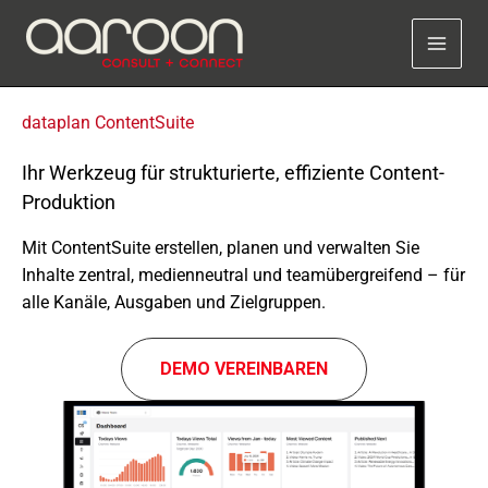
Zum
Inhalt
springen
data­plan ContentSuite
Ihr Werkzeug für strukturierte, effiziente Content-
Produktion
Mit ContentSuite erstel­len, planen und verwal­ten Sie
Inhalte zentral, medi­en­neu­tral und team­über­grei­fend – für
alle Kanäle, Ausgaben und Zielgruppen.
DEMO VEREIN­BA­REN