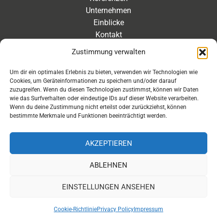
Unternehmen
Einblicke
Kontakt
Zustimmung verwalten
Kontakt
Um dir ein optimales Erlebnis zu bieten, verwenden wir Technologien wie
Cookies, um Geräteinformationen zu speichern und/oder darauf
Eleonorenstraße 20 | 30449 Hannover Deutschland
zuzugreifen. Wenn du diesen Technologien zustimmst, können wir Daten
wie das Surfverhalten oder eindeutige IDs auf dieser Website verarbeiten.
Telefon: +49 511 89 880 494
Wenn du deine Zustimmung nicht erteilst oder zurückziehst, können
Telefax: +49 511 89 880 495
bestimmte Merkmale und Funktionen beeinträchtigt werden.
Montag – Freitag | 9.00 – 17.00 Uhr
info[at]aaroon.de
AKZEPTIEREN
ABLEHNEN
Copyright © 2026 aaroon gmbh | Powered by
EINSTELLUNGEN ANSEHEN
aaroon gmbh
Cookie-Richtlinie
Privacy Policy
Impressum