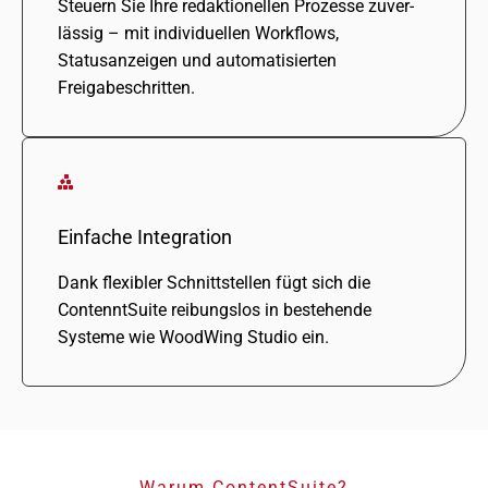
Steuern Sie Ihre redak­tio­nel­len Prozesse zuver­
läs­sig – mit indi­vi­du­el­len Workflows,
Statusanzeigen und auto­ma­ti­sier­ten
Freigabeschritten.
Einfache Integration
Dank flexi­bler Schnittstellen fügt sich die
ContenntSuite reibungs­los in bestehende
Systeme wie WoodWing Studio ein.
Warum ContentSuite?