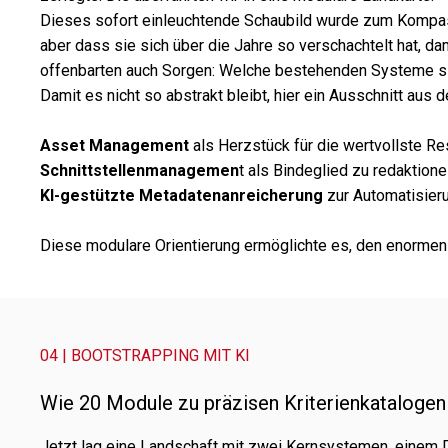
Dieses sofort einleuch­tende Schaubild wurde zum Kompass
aber dass sie sich über die Jahre so verschach­telt hat, da
offen­bar­ten auch Sorgen: Welche bestehen­den Systeme si
Damit es nicht so abstrakt bleibt, hier ein Ausschnitt aus d
Asset Management
als Herzstück für die wert­vollste R
Schnittstellenmanagemen
t als Bindeglied zu redak­tio­n
KI-gestützte Metadatenanreicherung
zur Automatisieru
Diese modu­lare Orientierung ermög­lichte es, den enor­me
04 | BOOTSTRAPPING MIT KI
Wie 20 Module zu präzi­sen Kriterienkataloge
Jetzt lag eine Landschaft mit zwei Kernsystemen, einem Dut