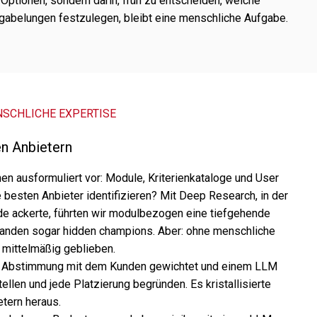
 Optionen, sondern darin, früh zu entschei­den, welche
elungen fest­zu­le­gen, bleibt eine mensch­li­che Aufgabe.
SCH­LI­CHE EXPERTISE
n Anbietern
en ausfor­mu­liert vor: Module, Kriterienkataloge und User
 besten Anbieter iden­ti­fi­zie­ren? Mit Deep Research, in der
 ackerte, führ­ten wir modul­be­zo­gen eine tief­ge­hende
anden sogar hidden cham­pi­ons. Aber: ohne mensch­li­che
ittel­mä­ßig geblie­ben.
n Abstimmung mit dem Kunden gewich­tet und einem LLM
l­len und jede Platzierung begrün­den. Es kris­tal­li­sierte
etern heraus.