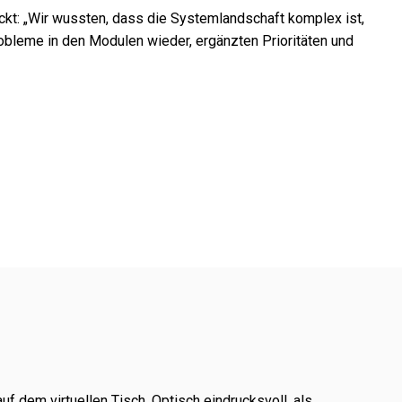
kt: „Wir wuss­ten, dass die Systemlandschaft komplex ist,
Probleme in den Modulen wieder, ergänz­ten Prioritäten und
dem virtu­el­len Tisch. Optisch eindrucks­voll, als