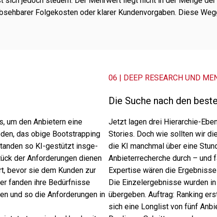
st sich jedoch steu­ern. Der Mehrwert liegt nicht in der Menge der
seh­ba­rer Folgekosten oder klarer Kundenvorgaben. Diese Weggab
06 | DEEP RESEARCH UND MEN
Die Suche nach den beste
ies, um den Anbietern eine
Jetzt lagen drei Hierarchie-Eben
­den, das obige Bootstrapping
Stories. Doch wie soll­ten wir die
stan­den so KI-gestützt insge­
die KI manch­mal über eine Stunde
zstück der Anforderungen dienen
Anbieterrecherche durch – und f
ert, bevor sie dem Kunden zur
Expertise wären die Ergebnisse m
er fanden ihre Bedürfnisse
Die Einzelergebnisse wurden i
­gen und so die Anforderungen in
über­ge­ben. Auftrag: Ranking erste
sich eine Longlist von fünf Anbi