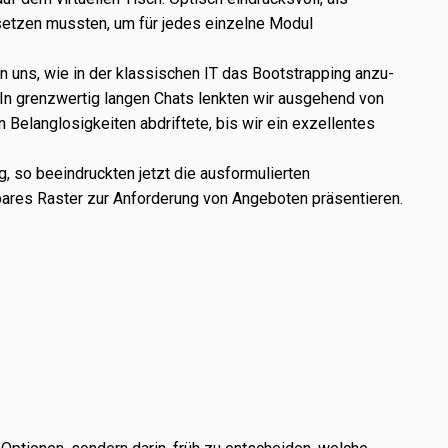
set­zen muss­ten, um für jedes einzelne Modul
en uns, wie in der klas­si­schen IT das Bootstrapping anzu­
 grenz­wer­tig langen Chats lenk­ten wir ausge­hend von
elanglosigkeiten abdrif­tete, bis wir ein exzel­len­tes
o beein­druck­ten jetzt die ausfor­mu­lier­ten
t­ba­res Raster zur Anforderung von Angeboten präsen­tie­ren.