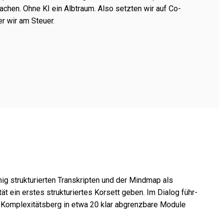
chen. Ohne KI ein Albtraum. Also setz­ten wir auf Co-
er wir am Steuer.
ig struk­tu­rier­ten Transkripten und der Mindmap als
ein erstes struk­tu­rier­tes Korsett geben. Im Dialog führ­
 Komplexitätsberg in etwa 20 klar abgrenz­bare Module