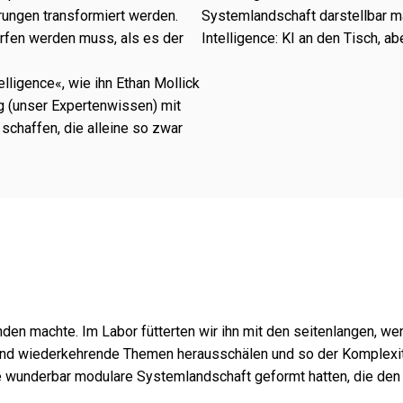
ungen trans­for­miert werden.
Systemlandschaft darstell­bar ma
r­fen werden muss, als es der
Intelligence: KI an den Tisch, ab
lligence«, wie ihn Ethan Mollick
ung (unser Expertenwissen) mit
chaf­fen, die alleine so zwar
n machte. Im Labor fütter­ten wir ihn mit den seiten­lan­gen, wen
d wieder­keh­rende Themen heraus­schä­len und so der Komplexität 
e wunder­bar modu­lare Systemlandschaft geformt hatten, die den