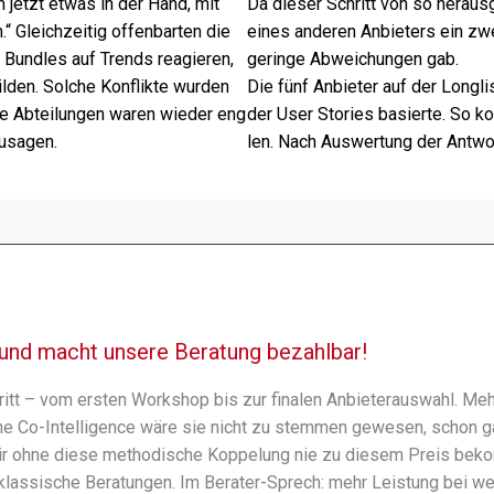
 jetzt etwas in der Hand, mit
Da dieser Schritt von so heraus­
 Gleichzeitig offen­bar­ten die
eines ande­ren Anbieters ein zwei
Bundles auf Trends reagie­ren,
geringe Abweichungen gab.
il­den. Solche Konflikte wurden
Die fünf Anbieter auf der Longli
Alle Abteilungen waren wieder eng
der User Stories basierte. So ko
u­sa­gen.
len. Nach Auswertung der Antwor
und macht unsere Beratung bezahl­bar!
ritt – vom ersten Workshop bis zur fina­len Anbieterauswahl. Meh
e Co-Intelligence wäre sie nicht zu stem­men gewe­sen, schon ga
 wir ohne diese metho­di­sche Koppelung nie zu diesem Preis bek
 als klas­si­sche Beratungen. Im Berater-Sprech: mehr Leistung bei 