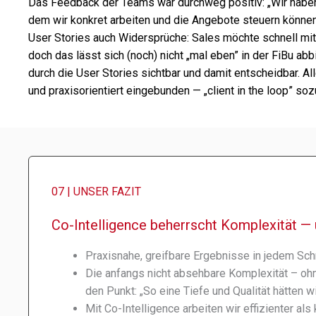
Das Feedback der Teams war durch­weg posi­tiv: „Wir haben
dem wir konkret arbei­ten und die Angebote steu­ern können.“
User Stories auch Widersprüche: Sales möchte schnell mit 
doch das lässt sich (noch) nicht „mal eben” in der FiBu abb
durch die User Stories sicht­bar und damit entscheid­bar. 
und praxis­ori­en­tiert einge­bun­den — „client in the loop” soz
07 | UNSER FAZIT
Co-Intelligence beherrscht Komplexität — 
Praxisnahe, greif­bare Ergebnisse in jedem Sch
Die anfangs nicht abseh­bare Komplexität – ohn
den Punkt: „So eine Tiefe und Qualität hätten
Mit Co-Intelligence arbei­ten wir effi­zi­en­ter