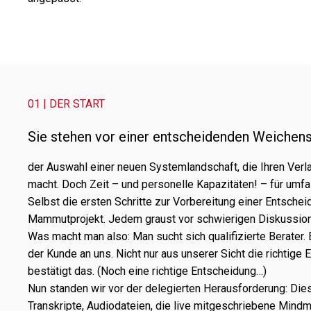
01 | DER START
Sie stehen vor einer entschei­den­den Weichens
der Auswahl einer neuen Systemlandschaft, die Ihren Verlag 
macht. Doch Zeit – und perso­nelle Kapazitäten! – für umf
Selbst die ersten Schritte zur Vorbereitung einer Entsche
Mammutprojekt. Jedem graust vor schwie­ri­gen Diskussio
Was macht man also: Man sucht sich quali­fi­zierte Berater.
der Kunde an uns. Nicht nur aus unse­rer Sicht die rich­tige
bestä­tigt das. (Noch eine rich­tige Entscheidung…)
Nun stan­den wir vor der dele­gier­ten Herausforderung: Di
Transkripte, Audiodateien, die live mitge­schrie­bene Mind