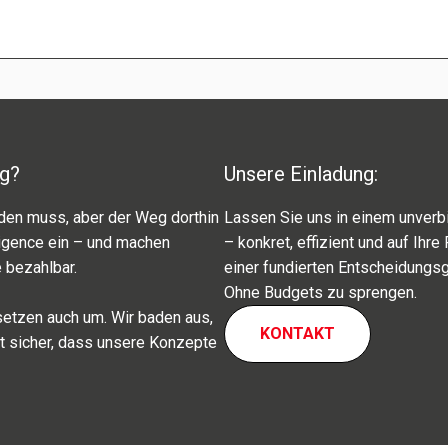
ng?
Unsere Einladung:
den muss, aber der Weg dort­hin
Lassen Sie uns in einem unver­bin
lligence ein – und machen
– konkret, effi­zi­ent und auf Ih
 bezahl­bar.
einer fundier­ten Entscheidungs
Ohne Budgets zu spren­gen.
r setzen auch um. Wir baden aus,
KONTAKT
lt sicher, dass unsere Konzepte