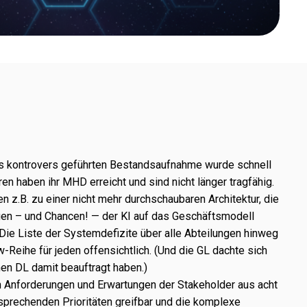
s kontro­vers geführ­ten Bestandsaufnahme wurde schnell
uren haben ihr MHD erreicht und sind nicht länger trag­fä­hig.
n z.B. zu einer nicht mehr durch­schau­ba­ren Architektur, die
ngen – und Chancen! — der KI auf das Geschäftsmodell
 Die Liste der Systemdefizite über alle Abteilungen hinweg
Reihe für jeden offen­sicht­lich. (Und die GL dachte sich
inen DL damit beauf­tragt haben.)
hen Anforderungen und Erwartungen der Stakeholder aus acht
spre­chen­den Prioritäten greif­bar und die komplexe