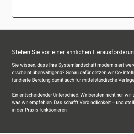
Stehen Sie vor einer ähnli­chen Herausforderu
Sie wissen, dass Ihre Systemlandschaft moder­ni­siert wer
erscheint über­wäl­ti­gend? Genau dafür setzen wir Co-Inte
fundierte Beratung damit auch für mittel­stän­di­sche Verlage
Ein entschei­den­der Unterschied: Wir bera­ten nicht nur, wi
was wir empfeh­len. Das schafft Verbindlichkeit – und stel
in der Praxis funk­tio­nie­ren.