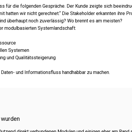
 für die folgen­den Gespräche. Der Kunde zeigte sich beein­druc
mit hatten wir nicht gerech­net.“ Die Stakeholder erkann­ten ihre 
nd über­haupt noch zuver­läs­sig? Wo brennt es am meis­ten?
er modul­ba­sier­ten Systemlandschaft:
essource
el­len Systemen
ng und Qualitätssteigerung
n Daten- und Informationsfluss hand­hab­bar zu machen.
n wurden
zend direkt verbun­de­nen Modulen und eini­gen eher am Rand auf 