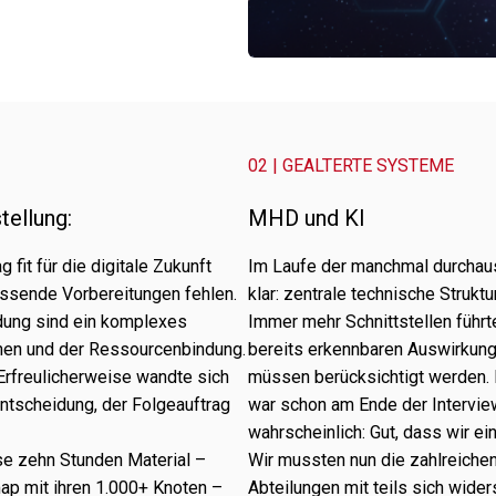
02 | GEALTERTE SYSTEME
tellung:
MHD und KI
fit für die digi­tale Zukunft
Im Laufe der manch­mal durch­au
as­sende Vorbereitungen fehlen.
klar: zentrale tech­ni­sche Strukt
idung sind ein komple­xes
Immer mehr Schnittstellen führ­te
nen und der Ressourcenbindung.
bereits erkenn­ba­ren Auswirku
 Erfreulicherweise wandte sich
müssen berück­sich­tigt werden.
 Entscheidung, der Folgeauftrag
war schon am Ende der Interview-
wahr­schein­lich: Gut, dass wir e
ese zehn Stunden Material –
Wir muss­ten nun die zahl­rei­c
map mit ihren 1.000+ Knoten –
Abteilungen mit teils sich wider­