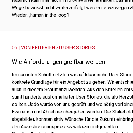
Natürlich kann man auch in KI-Antworten ertrin­ken, das läs
Wege bewusst nicht weiter­ver­folgt werden, etwa wegen ab
Wieder: „human in the loop“!
05 | VON KRITERIEN ZU USER STORIES
Wie Anforderungen greif­bar werden
Im nächs­ten Schritt setz­ten wir auf klas­si­sche User Stor
konkrete Grundlage für ein Angebot zu geben. Wir entschie
auch in diesem Schritt anzu­wen­den: Aus den Kriterien ent
samt hunderte ausfor­mu­lier­ter User Stories, die als Her
soll­ten. Jede wurde von uns geprüft und wo nötig verfei­n
Evaluation und Abnahme über­ge­ben wurden. Die Stakehold
abge­bil­det, konn­ten aktiv Wünsche für die Zukunft einbrin
den Ausschreibungsprozess wirk­sam mitge­stal­ten.