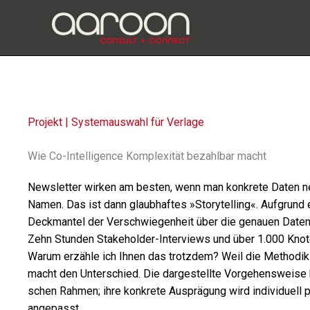
Zum
Inhalt
springen
Projekt | Systemauswahl für Verlage
Wie Co-Intelligence Komplexität bezahlbar macht
Newsletter wirken am besten, wenn man konkrete Daten ne
Namen. Das ist dann glaub­haf­tes »Storytelling«. Aufgrun
Deckmantel der Verschwiegenheit über die genauen Daten ge
Zehn Stunden Stakeholder-Interviews und über 1.000 Knot
Warum erzähle ich Ihnen das trotz­dem? Weil die Methodik ü
macht den Unterschied. Die darge­stellte Vorgehensweise 
schen Rahmen; ihre konkrete Ausprägung wird indi­vi­du­ell p
ange­passt.