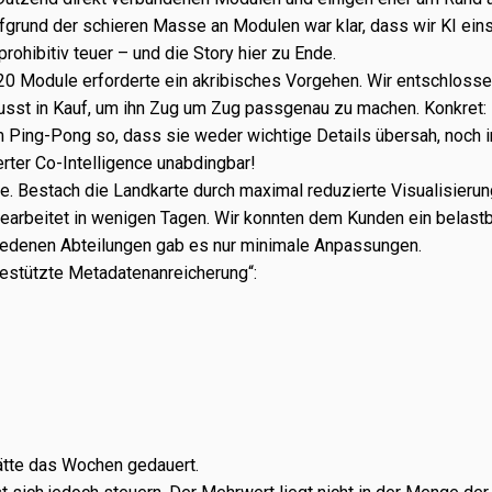
fgrund der schie­ren Masse an Modulen war klar, dass wir KI ein
ohi­bi­tiv teuer – und die Story hier zu Ende.
 20 Module erfor­derte ein akri­bi­sches Vorgehen. Wir entschlos­s
st in Kauf, um ihn Zug um Zug pass­ge­nau zu machen. Konkret: In
Ping-Pong so, dass sie weder wich­tige Details über­sah, noch in B
r­ter Co-Intelligence unab­ding­bar!
 Bestach die Landkarte durch maxi­mal redu­zierte Visualisierung, s
sge­ar­bei­tet in weni­gen Tagen. Wir konn­ten dem Kunden ein belas
hie­de­nen Abteilungen gab es nur mini­male Anpassungen.
-gestützte Metadatenanreicherung“:
ätte das Wochen gedau­ert.