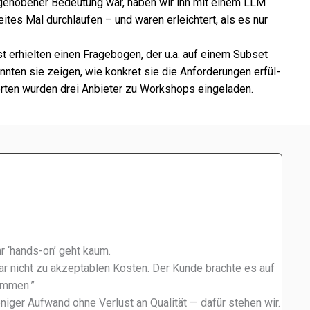
ge­ho­be­ner Bedeutung war, haben wir ihn mit einem LLM
­tes Mal durch­lau­fen – und waren erleich­tert, als es nur
st erhiel­ten einen Fragebogen, der u.a. auf einem Subset
nn­ten sie zeigen, wie konkret sie die Anforderungen erfül­
ten wurden drei Anbieter zu Workshops einge­la­den.
r ‘hands-on’ geht kaum.
r nicht zu akzep­ta­blen Kosten. Der Kunde brachte es auf
om­men.”
weni­ger Aufwand ohne Verlust an Qualität — dafür stehen wir.