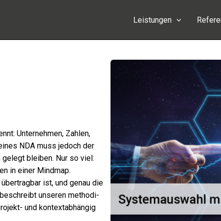
Leistungen
Refer
nnt: Unternehmen, Zahlen,
d eines NDA muss jedoch der
legt blei­ben. Nur so viel:
en in einer Mindmap.
ber­trag­bar ist, und genau die
beschreibt unse­ren metho­di­
rojekt- und kontext­ab­hän­gig