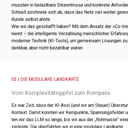
muss­ten in belast­bare Erkenntnisse und konkrete Anforder
Schnell zeich­nete sich ab, dass das Netz viel weiter gewo
Kunde selbst ahnte.
Wie wir das geschafft haben? Mit dem Ansatz der »Co-Inte
nennt – die intel­li­gente Verzahnung mensch­li­cher Erfahr
moder­ner Technik (KI-Tools), um gemein­sam Lösungen zu s
denk­bar, aber nicht bezahl­bar wären.
03 | DIE MODU­LARE LANDKARTE
Vom Komplexitätsgipfel zum Kompass
Es war Zeit, dass der KI-Assi (und wir am Steuer) Überstunde
Kontext. Damit konn­ten wir Kernpunkte, Spannungsfelder un
ten wir das LLM so lange, bis wir aus der „Rohmasse“ ein
zerlegte. Die über­führ­ten wir in eine modu­lare Landkarte.