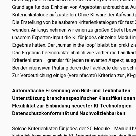
Grundlage für das Einholen von Angeboten unbrauch­bar. Au
Kriterienkataloge aufzu­stel­len. Ohne KI wäre der Aufwand pr
Die Erstellung von belast­ba­ren Kriterienkatalogen für fast
wen­den: Anfangs nehmen wir einen zu großen Stiefel bewus
unse­rem Experten-Input die KI für jedes einzelne Modul im 
Ergebnis hatten. Der „human in the loop“ bleibt bei prak­ti­zie
Das Ergebnis beein­druckte ähnlich wie vorher die Landkarte.
Kriterienlisten – granu­lar für jeden rele­van­ten Aspekt, au
Bei der inten­si­ven Prüfung durch die Fachleute der versc
Zur Verdeutlichung einige (verein­fachte) Kriterien zur „KI
Automatische Erkennung von Bild- und Textinhalten
Unterstützung bran­chen­spe­zi­fi­scher Klassifikationen
Flexibilität zur Einbindung neues­ter KI-Technologien
Datenschutzkonformität und Nachvollziehbarkeit
Solche Kriterienlisten für jedes der 20 Module… Manuell h