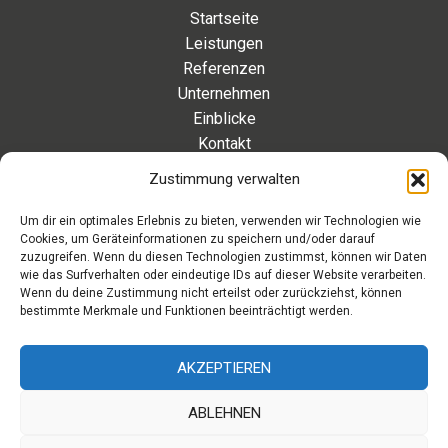
Startseite
Leistungen
Referenzen
Unternehmen
Einblicke
Kontakt
Zustimmung verwalten
Kontakt
Um dir ein optimales Erlebnis zu bieten, verwenden wir Technologien wie
Cookies, um Geräteinformationen zu speichern und/oder darauf
Eleonorenstraße 20 | 30449 Hannover Deutschland
zuzugreifen. Wenn du diesen Technologien zustimmst, können wir Daten
wie das Surfverhalten oder eindeutige IDs auf dieser Website verarbeiten.
Telefon: +49 511 89 880 494
Wenn du deine Zustimmung nicht erteilst oder zurückziehst, können
Telefax: +49 511 89 880 495
bestimmte Merkmale und Funktionen beeinträchtigt werden.
Montag – Freitag | 9.00 – 17.00 Uhr
info[at]aaroon.de
AKZEPTIEREN
ABLEHNEN
Copyright © 2026 aaroon gmbh | Powered by aaroon