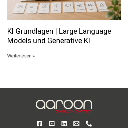
KI Grundlagen | Large Language
Models und Generative KI
KI
Weiterlesen »
Grundlagen
|
Large
Language
Models
und
Generative
KI