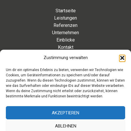
Startseite
Leistungen
Referenzen
Unternehmen
Einblicke
Kontakt
Zustimmung verwalten
Kontakt
Um dir ein optimales Erlebnis zu bieten, verwenden wir Technologien wie
Cookies, um Geräteinformationen zu speichern und/oder darauf
Eleonorenstraße 20 | 30449 Hannover Deutschland
zuzugreifen. Wenn du diesen Technologien zustimmst, können wir Daten
wie das Surfverhalten oder eindeutige IDs auf dieser Website verarbeiten.
Telefon: +49 511 89 880 494
Wenn du deine Zustimmung nicht erteilst oder zurückziehst, können
Telefax: +49 511 89 880 495
bestimmte Merkmale und Funktionen beeinträchtigt werden.
Montag – Freitag | 9.00 – 17.00 Uhr
info[at]aaroon.de
AKZEPTIEREN
ABLEHNEN