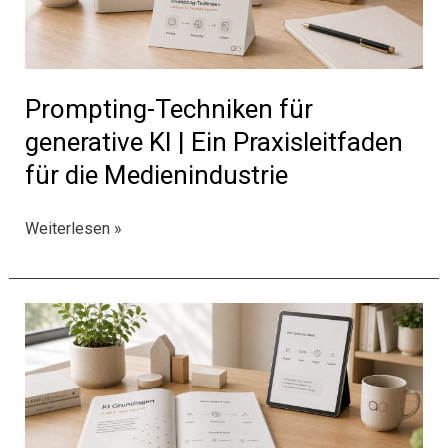
Prompting-Techniken für
generative KI | Ein Praxisleitfaden
für die Medienindustrie
Prompting-
Weiterlesen »
Techniken
für
generative
KI
|
Ein
Praxisleitfaden
für