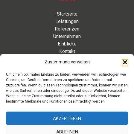
Startseite
Leistungen
Referenzen
Unternehmen
Einblicke
Kontakt
Zustimmung verwalten
Kontakt
Um dir ein optimales Erlebnis zu bieten, verwenden wir Technologien wie
Cookies, um Geräteinformationen zu speichern und/oder darauf
Eleonorenstraße 20 | 30449 Hannover Deutschland
zuzugreifen. Wenn du diesen Technologien zustimmst, können wir Daten
wie das Surfverhalten oder eindeutige IDs auf dieser Website verarbeiten.
Telefon: +49 511 89 880 494
Wenn du deine Zustimmung nicht erteilst oder zurückziehst, können
Telefax: +49 511 89 880 495
bestimmte Merkmale und Funktionen beeinträchtigt werden.
Montag – Freitag | 9.00 – 17.00 Uhr
info[at]aaroon.de
AKZEPTIEREN
ABLEHNEN