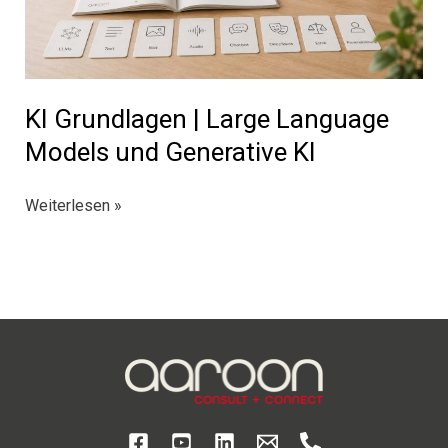
die
Medienindustrie
KI Grundlagen | Large Language
Models und Generative KI
KI
Weiterlesen »
Grundlagen
|
Large
Language
Models
und
Generative
KI