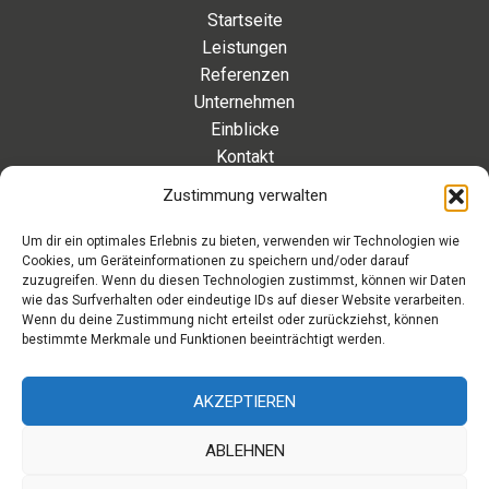
Startseite
Leistungen
Referenzen
Unternehmen
Einblicke
Kontakt
Zustimmung verwalten
Kontakt
Um dir ein optimales Erlebnis zu bieten, verwenden wir Technologien wie
Cookies, um Geräteinformationen zu speichern und/oder darauf
Eleonorenstraße 20 | 30449 Hannover Deutschland
zuzugreifen. Wenn du diesen Technologien zustimmst, können wir Daten
wie das Surfverhalten oder eindeutige IDs auf dieser Website verarbeiten.
Telefon: +49 511 89 880 494
Wenn du deine Zustimmung nicht erteilst oder zurückziehst, können
Telefax: +49 511 89 880 495
bestimmte Merkmale und Funktionen beeinträchtigt werden.
Montag – Freitag | 9.00 – 17.00 Uhr
info[at]aaroon.de
AKZEPTIEREN
ABLEHNEN
Copyright © 2026 aaroon gmbh | Powered by aaroon