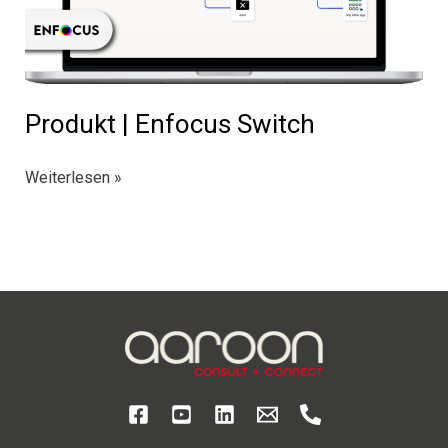
Produkt | Enfocus Switch
Produkt
Weiterlesen »
|
Enfocus
Switch