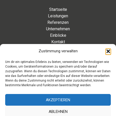
Startseite
Leistungen
Referenzen
Unternehmen
Einblicke
Kontakt
Zustimmung verwalten
Kontakt
Um dir ein optimales Erlebnis zu bieten, verwenden wir Technologien wie
Cookies, um Geräteinformationen zu speichern und/oder darauf
Eleonorenstraße 20 | 30449 Hannover Deutschland
zuzugreifen. Wenn du diesen Technologien zustimmst, können wir Daten
wie das Surfverhalten oder eindeutige IDs auf dieser Website verarbeiten.
Telefon: +49 511 89 880 494
Wenn du deine Zustimmung nicht erteilst oder zurückziehst, können
Telefax: +49 511 89 880 495
bestimmte Merkmale und Funktionen beeinträchtigt werden.
Montag – Freitag | 9.00 – 17.00 Uhr
info[at]aaroon.de
AKZEPTIEREN
ABLEHNEN