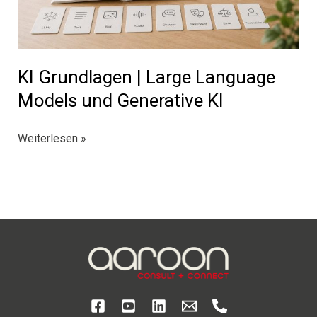
KI Grundlagen | Large Language
Models und Generative KI
KI
Weiterlesen »
Grundlagen
|
Large
Language
Models
und
Generative
KI