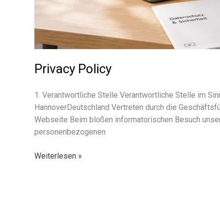
Privacy Policy
1. Verantwortliche Stelle Verantwortliche Stelle im 
HannoverDeutschland Vertreten durch die Geschäftsfüh
Webseite Beim bloßen infor­ma­to­ri­schen Besuch unse­re
perso­nen­be­zo­ge­nen
Privacy
Weiterlesen »
Policy