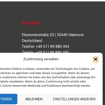
Kontakt
Eleonorenstraße 20 | 30449 Hannover
Deutschland
Telefon: +49 511 89 880 494
Telefax: +49 511 89 880 495
Montag – Freitag | 9.00 – 17.00 Uhr
Zustimmung verwalten
info[at]aaroon.de
optimales Erlebnis zu bieten, verwenden wir Technologien wie Cookies, um
mationen zu speichern und/oder darauf zuzugreifen. Wenn du diesen
n zustimmst, können wir Daten wie das Surfverhalten oder eindeutige IDs
Website verarbeiten. Wenn du deine Zustimmung nicht erteilst oder
t, können bestimmte Merkmale und Funktionen beeinträchtigt werden.
TIEREN
ABLEHNEN
EINSTELLUNGEN ANSEHEN