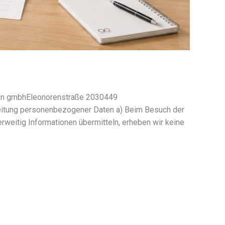
aroon gmbhEleonorenstraße 2030449
ung perso­nen­be­zo­ge­ner Daten a) Beim Besuch der
wei­tig Informationen über­mit­teln, erhe­ben wir keine