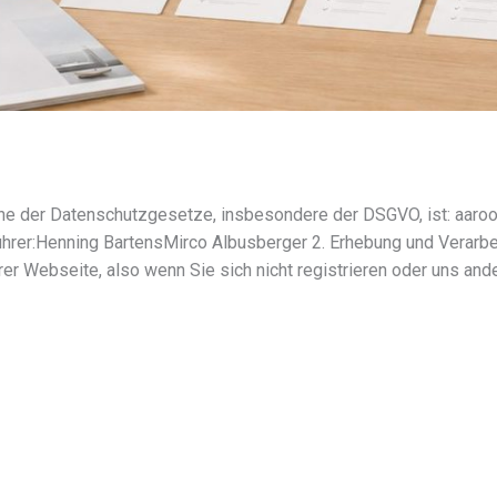
Sinne der Datenschutzgesetze, insbe­son­dere der DSGVO, ist: a
rer:Henning BartensMirco Albusberger 2. Erhebung und Verarbeit
r Webseite, also wenn Sie sich nicht regis­trie­ren oder uns ander­