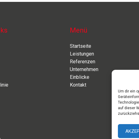
nks
Menü
Startseite
Leistungen
Referenzen
Unternehmen
Einblicke
inie
Kontakt
Um dir ein 
Geräteinfor
Technologie
auf dieser 
zurückziehs
AKZEP
h