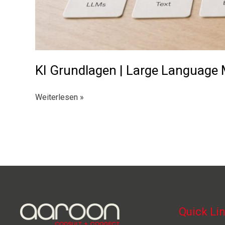
KI Grundlagen | Large Language 
KI
Weiterlesen »
Grundlagen
|
Large
Language
Models
und
Generative
KI
Quick Li