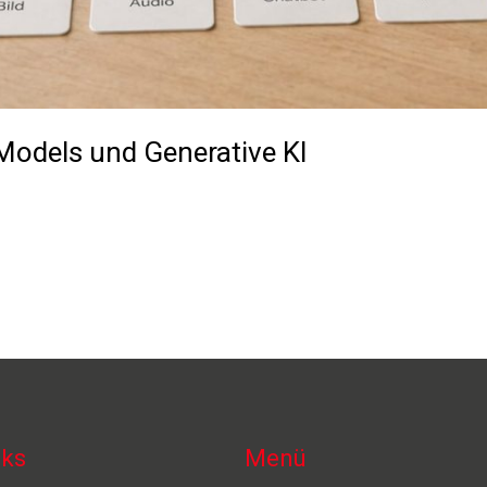
Models und Generative KI
nks
Menü