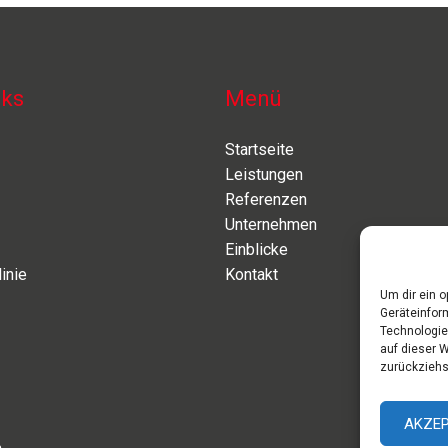
nks
Menü
Startseite
Leistungen
Referenzen
Unternehmen
Einblicke
inie
Kontakt
Um dir ein 
Geräteinfor
Technologie
auf dieser 
zurückziehs
AKZEP