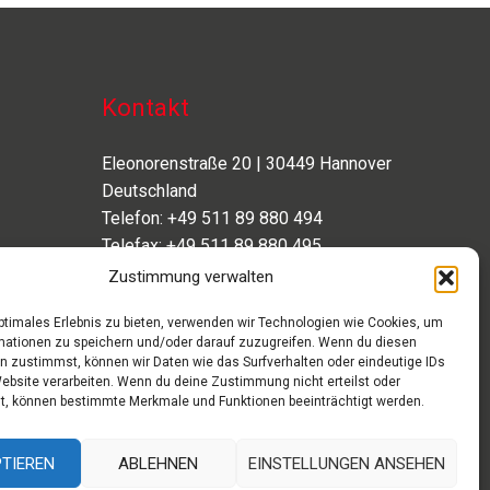
Kontakt
Eleonorenstraße 20 | 30449 Hannover
Deutschland
Telefon: +49 511 89 880 494
Telefax: +49 511 89 880 495
Montag – Freitag | 9.00 – 17.00 Uhr
Zustimmung verwalten
info[at]aaroon.de
optimales Erlebnis zu bieten, verwenden wir Technologien wie Cookies, um
mationen zu speichern und/oder darauf zuzugreifen. Wenn du diesen
n zustimmst, können wir Daten wie das Surfverhalten oder eindeutige IDs
Website verarbeiten. Wenn du deine Zustimmung nicht erteilst oder
t, können bestimmte Merkmale und Funktionen beeinträchtigt werden.
TIEREN
ABLEHNEN
EINSTELLUNGEN ANSEHEN