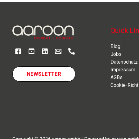
n8n
im
Vergleich
Quick Li
Blog
Jobs
Datenschutz
Impressum
NEWSLETTER
AGBs
Cookie-Richtl