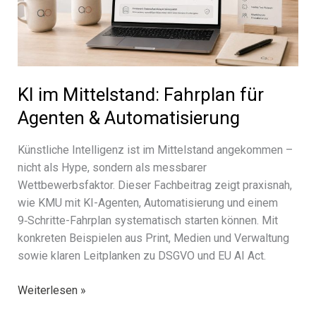
KI im Mittelstand: Fahrplan für
Agenten & Automatisierung
Künstliche Intelligenz ist im Mittelstand ange­kom­men –
nicht als Hype, sondern als mess­ba­rer
Wettbewerbsfaktor. Dieser Fachbeitrag zeigt praxis­nah,
wie KMU mit KI-Agenten, Automatisierung und einem
9‑Schritte-Fahrplan syste­ma­tisch star­ten können. Mit
konkre­ten Beispielen aus Print, Medien und Verwaltung
sowie klaren Leitplanken zu DSGVO und EU AI Act.
KI
Weiterlesen »
im