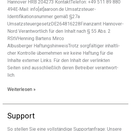
Hannover HRB 204273 KontaktTelefon: +49 511 89 880
494E‑Mail: info[at]aaroon.de Umsatzsteuer-
Identifikationsnummer gemäß §27a
UmsatzsteuergesetzDE264816228Finanzamt Hannover-
Nord Verantwortlich für den Inhalt nach § 55 Abs. 2
RStVHenning Bartens Mirco
Albusberger HaftungshinweisTrotz sorg­fäl­ti­ger inhalt­li­
cher Kontrolle über­neh­men wir keine Haftung für die
Inhalte exter­ner Links. Für den Inhalt der verlink­ten
Seiten sind ausschließ­lich deren Betreiber verant­wort­
lich.
Impressum
Weiterlesen »
Support
So stel­len Sie eine voll­stän­dige Supportanfrage: Unsere