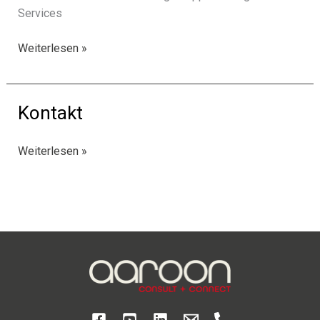
Services
Support
Weiterlesen »
Kontakt
Kontakt
Weiterlesen »