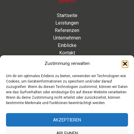
Menü
Startseite
Leistungen
Referenzen
Unternehmen
Einblicke
Kontakt
Zustimmung verwalten
Kontakt
Um dir ein optimales Erlebnis zu bieten, verwenden wir Technologien wie
Cookies, um Geräteinformationen zu speichern und/oder darauf
Eleonorenstraße 20 | 30449 Hannover Deutschland
zuzugreifen. Wenn du diesen Technologien zustimmst, können wir Daten
wie das Surfverhalten oder eindeutige IDs auf dieser Website verarbeiten.
Telefon: +49 511 89 880 494
Wenn du deine Zustimmung nicht erteilst oder zurückziehst, können
Telefax: +49 511 89 880 495
bestimmte Merkmale und Funktionen beeinträchtigt werden.
Montag – Freitag | 9.00 – 17.00 Uhr
info[at]aaroon.de
AKZEPTIEREN
ABLEHNEN