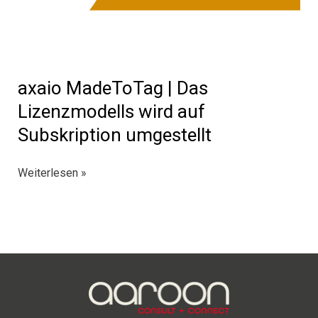
axaio MadeToTag | Das
Lizenzmodells wird auf
Subskription umgestellt
axaio
Weiterlesen »
MadeToTag
|
Das
Lizenzmodells
wird
auf
Subskription
umgestellt