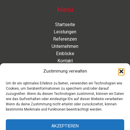
Menü
Startseite
Leistungen
Referenzen
Unternehmen
Einblicke
Kontakt
Zustimmung verwalten
Kontakt
Um dir ein optimales Erlebnis zu bieten, verwenden wir Technologien wie
Cookies, um Geräteinformationen zu speichern und/oder darauf
Eleonorenstraße 20 | 30449 Hannover Deutschland
zuzugreifen. Wenn du diesen Technologien zustimmst, können wir Daten
wie das Surfverhalten oder eindeutige IDs auf dieser Website verarbeiten.
Telefon: +49 511 89 880 494
Wenn du deine Zustimmung nicht erteilst oder zurückziehst, können
Telefax: +49 511 89 880 495
bestimmte Merkmale und Funktionen beeinträchtigt werden.
Montag – Freitag | 9.00 – 17.00 Uhr
info[at]aaroon.de
AKZEPTIEREN