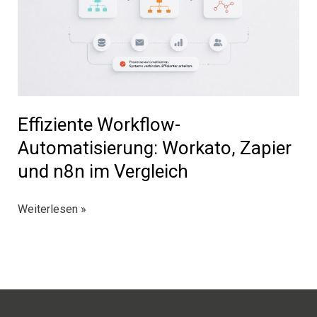
Effiziente Workflow-
Automatisierung: Workato, Zapier
und n8n im Vergleich
Effiziente
Weiterlesen »
Workflow-
Automatisierung:
Workato,
Zapier
und
n8n