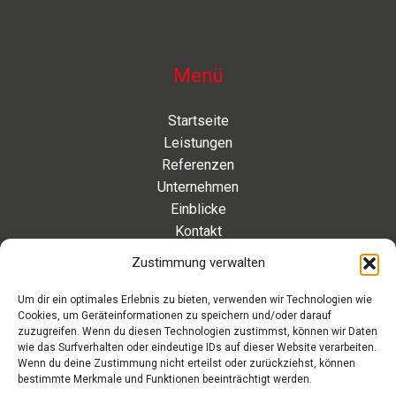
Menü
Startseite
Leistungen
Referenzen
Unternehmen
Einblicke
Kontakt
Zustimmung verwalten
Kontakt
Um dir ein optimales Erlebnis zu bieten, verwenden wir Technologien wie
Cookies, um Geräteinformationen zu speichern und/oder darauf
Eleonorenstraße 20 | 30449 Hannover Deutschland
zuzugreifen. Wenn du diesen Technologien zustimmst, können wir Daten
wie das Surfverhalten oder eindeutige IDs auf dieser Website verarbeiten.
Telefon: +49 511 89 880 494
Wenn du deine Zustimmung nicht erteilst oder zurückziehst, können
Telefax: +49 511 89 880 495
bestimmte Merkmale und Funktionen beeinträchtigt werden.