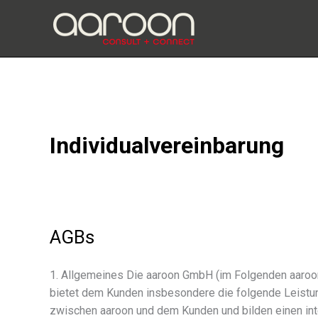
Zum
Inhalt
springen
Individualvereinbarung
AGBs
1. Allgemeines Die aaroon GmbH (im Folgenden aaroon)
bietet dem Kunden insbe­son­dere die folgende Leist
zwischen aaroon und dem Kunden und bilden einen int