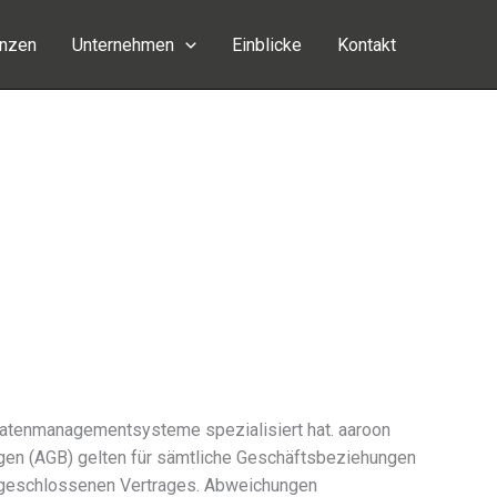
enzen
Unternehmen
Einblicke
Kontakt
atenmanagementsysteme spezia­li­siert hat. aaroon
en (AGB) gelten für sämt­li­che Geschäftsbeziehungen
 geschlos­se­nen Vertrages. Abweichungen