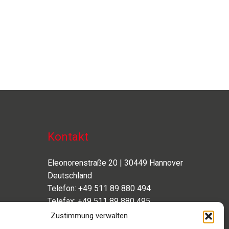
Kontakt
Eleonorenstraße 20 | 30449 Hannover
Deutschland
Telefon: +49 511 89 880 494
Telefax: +49 511 89 880 495
Montag – Freitag | 9.00 – 17.00 Uhr
Zustimmung verwalten
info[at]aaroon.de