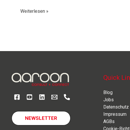
AGBs
Weiterlesen »
Quick Li
Blog
Jobs
Datenschutz
Impressum
NEWSLETTER
AGBs
Cookie-Richtl