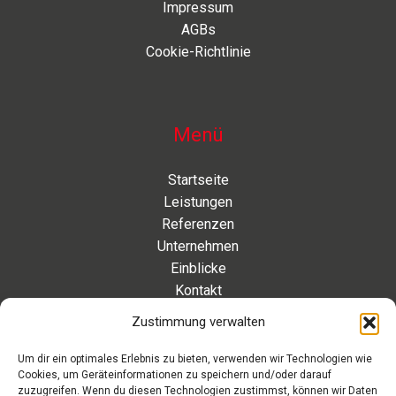
Impressum
AGBs
Cookie-Richtlinie
Menü
Startseite
Leistungen
Referenzen
Unternehmen
Einblicke
Kontakt
Zustimmung verwalten
Kontakt
Um dir ein optimales Erlebnis zu bieten, verwenden wir Technologien wie
Cookies, um Geräteinformationen zu speichern und/oder darauf
Eleonorenstraße 20 | 30449 Hannover Deutschland
zuzugreifen. Wenn du diesen Technologien zustimmst, können wir Daten