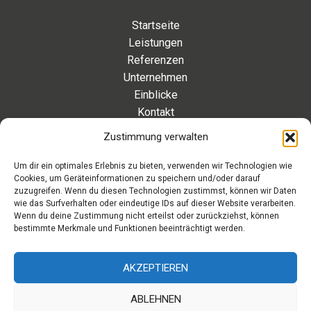
Startseite
Leistungen
Referenzen
Unternehmen
Einblicke
Kontakt
Zustimmung verwalten
Kontakt
Um dir ein optimales Erlebnis zu bieten, verwenden wir Technologien wie
Cookies, um Geräteinformationen zu speichern und/oder darauf
Eleonorenstraße 20 | 30449 Hannover Deutschland
zuzugreifen. Wenn du diesen Technologien zustimmst, können wir Daten
wie das Surfverhalten oder eindeutige IDs auf dieser Website verarbeiten.
Telefon: +49 511 89 880 494
Wenn du deine Zustimmung nicht erteilst oder zurückziehst, können
Telefax: +49 511 89 880 495
bestimmte Merkmale und Funktionen beeinträchtigt werden.
Montag – Freitag | 9.00 – 17.00 Uhr
info[at]aaroon.de
AKZEPTIEREN
ABLEHNEN