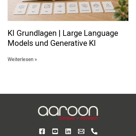
KI Grundlagen | Large Language
Models und Generative KI
KI
Weiterlesen »
Grundlagen
|
Large
Language
Models
und
Generative
KI