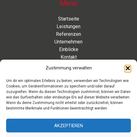
Menü
Startseite
Leistungen
Referenzen
Unternehmen
Einblicke
Kontakt
Zustimmung verwalten
Kontakt
Um dir ein optimales Erlebnis zu bieten, verwenden wir Technologien wie
Cookies, um Geräteinformationen zu speichern und/oder darauf
Eleonorenstraße 20 | 30449 Hannover Deutschland
zuzugreifen. Wenn du diesen Technologien zustimmst, können wir Daten
wie das Surfverhalten oder eindeutige IDs auf dieser Website verarbeiten.
Telefon: +49 511 89 880 494
Wenn du deine Zustimmung nicht erteilst oder zurückziehst, können
Telefax: +49 511 89 880 495
bestimmte Merkmale und Funktionen beeinträchtigt werden.
Montag – Freitag | 9.00 – 17.00 Uhr
info[at]aaroon.de
AKZEPTIEREN