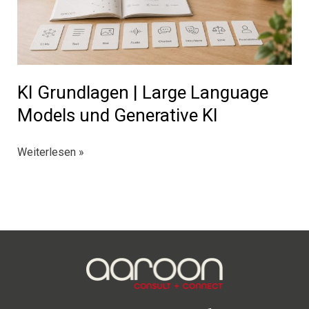
KI Grundlagen | Large Language
Models und Generative KI
KI
Weiterlesen »
Grundlagen
|
Large
Language
Models
und
Generative
KI