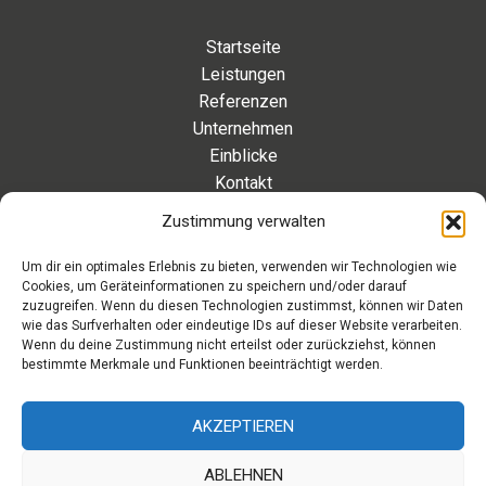
Startseite
Leistungen
Referenzen
Unternehmen
Einblicke
Kontakt
Zustimmung verwalten
Kontakt
Um dir ein optimales Erlebnis zu bieten, verwenden wir Technologien wie
Cookies, um Geräteinformationen zu speichern und/oder darauf
Eleonorenstraße 20 | 30449 Hannover Deutschland
zuzugreifen. Wenn du diesen Technologien zustimmst, können wir Daten
wie das Surfverhalten oder eindeutige IDs auf dieser Website verarbeiten.
Telefon: +49 511 89 880 494
Wenn du deine Zustimmung nicht erteilst oder zurückziehst, können
Telefax: +49 511 89 880 495
bestimmte Merkmale und Funktionen beeinträchtigt werden.
Montag – Freitag | 9.00 – 17.00 Uhr
info[at]aaroon.de
AKZEPTIEREN
ABLEHNEN