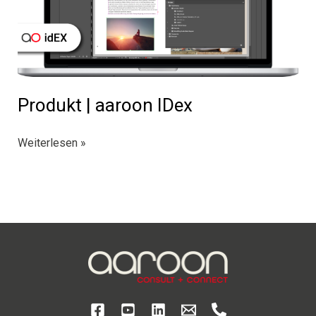
Produkt | aaroon IDex
Produkt
Weiterlesen »
|
aaroon
IDex