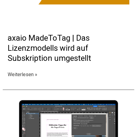
axaio MadeToTag | Das
Lizenzmodells wird auf
Subskription umgestellt
axaio
Weiterlesen »
MadeToTag
|
Das
Lizenzmodells
wird
auf
Subskription
umgestellt