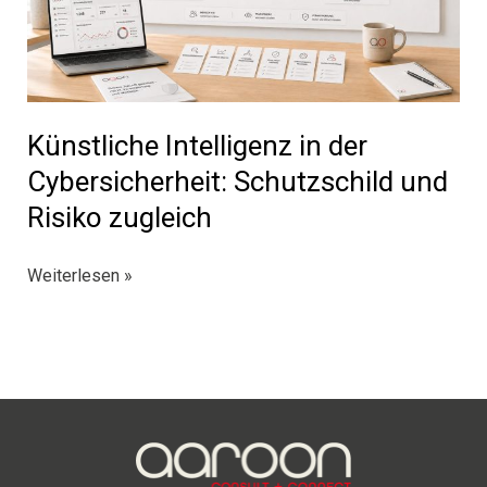
Künstliche Intelligenz in der
Cybersicherheit: Schutzschild und
Risiko zugleich
Künstliche
Weiterlesen »
Intelligenz
in
der
Cybersicherheit:
Schutzschild
und
Risiko