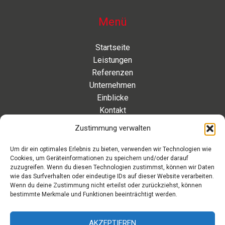
Menü
Startseite
Leistungen
Referenzen
Unternehmen
Einblicke
Kontakt
Zustimmung verwalten
Kontakt
Um dir ein optimales Erlebnis zu bieten, verwenden wir Technologien wie
Cookies, um Geräteinformationen zu speichern und/oder darauf
Eleonorenstraße 20 | 30449 Hannover Deutschland
zuzugreifen. Wenn du diesen Technologien zustimmst, können wir Daten
wie das Surfverhalten oder eindeutige IDs auf dieser Website verarbeiten.
Telefon: +49 511 89 880 494
Wenn du deine Zustimmung nicht erteilst oder zurückziehst, können
Telefax: +49 511 89 880 495
bestimmte Merkmale und Funktionen beeinträchtigt werden.
Montag – Freitag | 9.00 – 17.00 Uhr
info[at]aaroon.de
AKZEPTIEREN