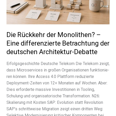
Die Rückkehr der Monolithen? –
Eine differenzierte Betrachtung der
deutschen Architektur-Debatte
Erfolgsgeschichte Deutsche Telekom Die Telekom zeigt,
dass Microservices in großen Organisationen funk­tio­nie­
ren können. Ihre Access 4.0 Plattform redu­zierte
Deployment-Zeiten von 12+ Monaten auf Wochen. Aber:
Dies erfor­derte massive Investitionen in Tooling,
Schulung und orga­ni­sa­to­ri­sche Transformation. N26:
Skalierung mit Kosten SAP: Evolution statt Revolution
SAP’s schritt­weise Migration zeigt einen drit­ten Weg:
Selektive Modernisierung kriti­scher Komponenten bei