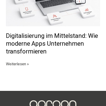
Digitalisierung im Mittelstand: Wie
moderne Apps Unternehmen
transformieren
Digitalisierung
Weiterlesen »
im
Mittelstand:
Wie
moderne
Apps
Unternehmen
transformieren