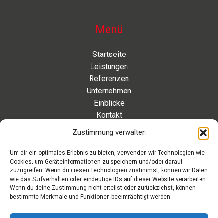
Menü
Startseite
Leistungen
Referenzen
Unternehmen
Einblicke
Kontakt
Zustimmung verwalten
Kontakt
Um dir ein optimales Erlebnis zu bieten, verwenden wir Technologien wie
Cookies, um Geräteinformationen zu speichern und/oder darauf
Eleonorenstraße 20 | 30449 Hannover Deutschland
zuzugreifen. Wenn du diesen Technologien zustimmst, können wir Daten
wie das Surfverhalten oder eindeutige IDs auf dieser Website verarbeiten.
Telefon: +49 511 89 880 494
Wenn du deine Zustimmung nicht erteilst oder zurückziehst, können
Telefax: +49 511 89 880 495
bestimmte Merkmale und Funktionen beeinträchtigt werden.
Montag – Freitag | 9.00 – 17.00 Uhr