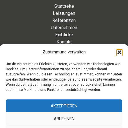
Startseite
Leistungen
Referenzen
Unternehmen
Einblicke
Kontakt
Zustimmung verwalten
Kontakt
Um dir ein optimales Erlebnis zu bieten, verwenden wir Technologien wie
Cookies, um Geräteinformationen zu speichern und/oder darauf
Eleonorenstraße 20 | 30449 Hannover Deutschland
zuzugreifen. Wenn du diesen Technologien zustimmst, können wir Daten
wie das Surfverhalten oder eindeutige IDs auf dieser Website verarbeiten.
Telefon: +49 511 89 880 494
Wenn du deine Zustimmung nicht erteilst oder zurückziehst, können
Telefax: +49 511 89 880 495
bestimmte Merkmale und Funktionen beeinträchtigt werden.
Montag – Freitag | 9.00 – 17.00 Uhr
info[at]aaroon.de
AKZEPTIEREN
ABLEHNEN