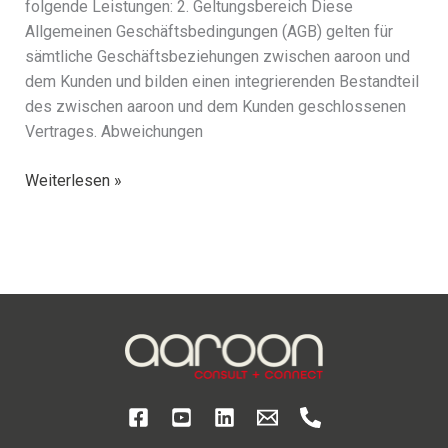
folgende Leistungen: 2. Geltungsbereich Diese
Allgemeinen Geschäftsbedingungen (AGB) gelten für
sämt­li­che Geschäftsbeziehungen zwischen aaroon und
dem Kunden und bilden einen inte­grie­ren­den Bestandteil
des zwischen aaroon und dem Kunden geschlos­se­nen
Vertrages. Abweichungen
AGBs
Weiterlesen »