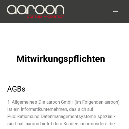
Zum
Inhalt
springen
Mitwirkungspflichten
AGBs
1. Allgemeines Die aaroon GmbH (im Folgenden aaroon)
ist ein Informatikunternehmen, das sich auf
Publikationsund Datenmanagementsysteme spezia­li­
siert hat. aaroon bietet dem Kunden insbe­son­dere die