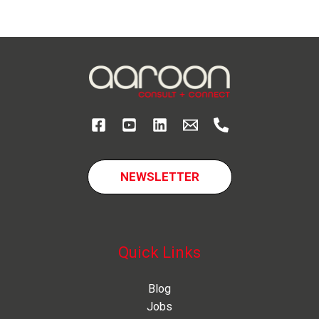
oder
Wettbewerb
–
Wir
stehen
für
vertrauensvolle
Zusammenarbeit
NEWSLETTER
Quick Links
Blog
Jobs