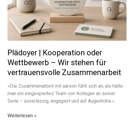
Plädoyer | Kooperation oder
Wettbewerb – Wir stehen für
vertrauensvolle Zusammenarbeit
»Die Zusammenarbeit mit aaroon fühlt sich an, als hätte
man ein einge­spiel­tes Team von Kollegen an seiner
Seite – zuver­läs­sig, enga­giert und auf Augenhöhe.«
Plädoyer
Weiterlesen »
|
Kooperation