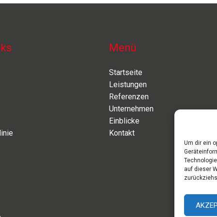
nks
Menü
Startseite
Leistungen
Referenzen
Unternehmen
Einblicke
inie
Kontakt
Um dir ein 
Geräteinfor
Technologie
auf dieser 
zurückziehs
AKZEP