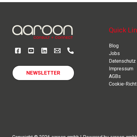
n8n
im
Vergleich
Quick Li
Blog
Jobs
Datenschutz
Impressum
NEWSLETTER
AGBs
Cookie-Richtl