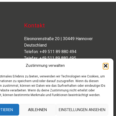
Kontakt
Eleonorenstraße 20 | 30449 Hannover
Deutschland
Telefon: +49 511 89 880 494
Telefax: +49 511 89 880 495
Montag – Freitag | 9.00 – 17.00 Uhr
Zustimmung verwalten
info[at]aaroon.de
optimales Erlebnis zu bieten, verwenden wir Technologien wie Cookies, um
mationen zu speichern und/oder darauf zuzugreifen. Wenn du diesen
n zustimmst, können wir Daten wie das Surfverhalten oder eindeutige IDs
Website verarbeiten. Wenn du deine Zustimmung nicht erteilst oder
t, können bestimmte Merkmale und Funktionen beeinträchtigt werden.
TIEREN
ABLEHNEN
EINSTELLUNGEN ANSEHEN