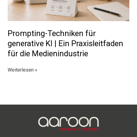
Prompting-Techniken für
generative KI | Ein Praxisleitfaden
für die Medienindustrie
Prompting-
Weiterlesen »
Techniken
für
generative
KI
|
Ein
Praxisleitfaden
für