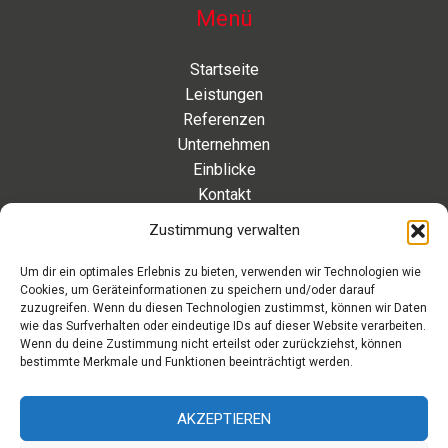
Menü
Startseite
Leistungen
Referenzen
Unternehmen
Einblicke
Kontakt
Zustimmung verwalten
Kontakt
Um dir ein optimales Erlebnis zu bieten, verwenden wir Technologien wie
Cookies, um Geräteinformationen zu speichern und/oder darauf
Eleonorenstraße 20 | 30449 Hannover Deutschland
zuzugreifen. Wenn du diesen Technologien zustimmst, können wir Daten
wie das Surfverhalten oder eindeutige IDs auf dieser Website verarbeiten.
Telefon: +49 511 89 880 494
Wenn du deine Zustimmung nicht erteilst oder zurückziehst, können
Telefax: +49 511 89 880 495
bestimmte Merkmale und Funktionen beeinträchtigt werden.
Montag – Freitag | 9.00 – 17.00 Uhr
info[at]aaroon.de
AKZEPTIEREN