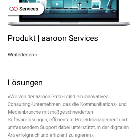
Produkt | aaroon Services
Produkt
Weiterlesen »
|
aaroon
Services
Lösungen
»Wir von der aaroon GmbH sind ein inno­va­ti­ves
Consulting-Unternehmen, das die Kommunikations- und
Medienbranche mit maßge­schnei­der­ten
Softwarelösungen, effi­zi­en­tem Projektmanagement und
umfas­sen­dem Support dabei unter­stützt, in der digi­ta­len
Ära erfolg­reich und effi­zi­ent zu agie­ren.«