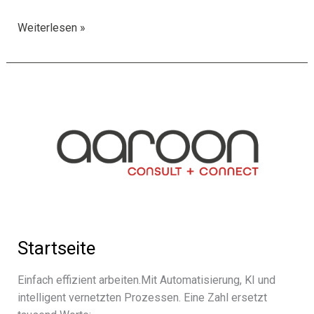
Lösungen
Weiterlesen »
Startseite
Einfach effi­zi­ent arbeiten.Mit Automatisierung, KI und
intel­li­gent vernetz­ten Prozessen. Eine Zahl ersetzt