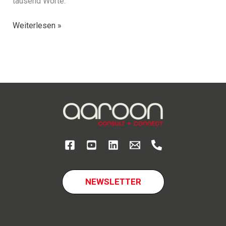
tausend Worte:
Startseite
Weiterlesen »
NEWSLETTER