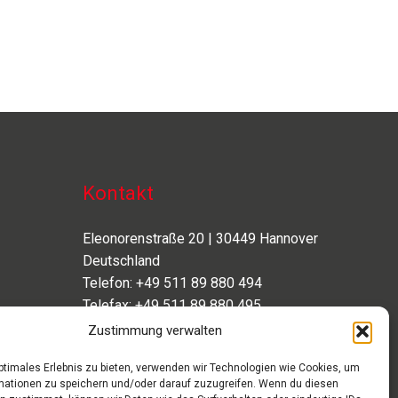
Kontakt
Eleonorenstraße 20 | 30449 Hannover
Deutschland
Telefon: +49 511 89 880 494
Telefax: +49 511 89 880 495
Montag – Freitag | 9.00 – 17.00 Uhr
Zustimmung verwalten
info[at]aaroon.de
optimales Erlebnis zu bieten, verwenden wir Technologien wie Cookies, um
mationen zu speichern und/oder darauf zuzugreifen. Wenn du diesen