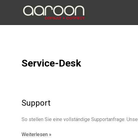
Zum
Inhalt
springen
Service-Desk
Support
So stel­len Sie eine voll­stän­dige Supportanfrage: Uns
Support
Weiterlesen »