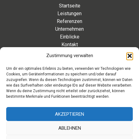
Startseite
Leistungen
Referenzen
Unternehmen
Einblicke
Kontakt
Zustimmung verwalten
Kontakt
Um dir ein optimales Erlebnis zu bieten, verwenden wir Technologien wie
Cookies, um Geräteinformationen zu speichern und/oder darauf
Eleonorenstraße 20 | 30449 Hannover Deutschland
zuzugreifen. Wenn du diesen Technologien zustimmst, können wir Daten
wie das Surfverhalten oder eindeutige IDs auf dieser Website verarbeiten.
Telefon: +49 511 89 880 494
Wenn du deine Zustimmung nicht erteilst oder zurückziehst, können
Telefax: +49 511 89 880 495
bestimmte Merkmale und Funktionen beeinträchtigt werden.
Montag – Freitag | 9.00 – 17.00 Uhr
info[at]aaroon.de
AKZEPTIEREN
ABLEHNEN
Copyright © 2026 aaroon gmbh | Powered by aaroon