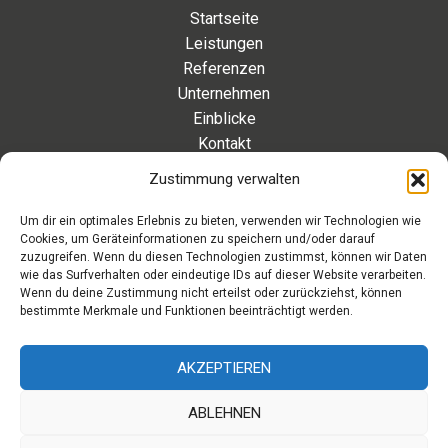
Startseite
Leistungen
Referenzen
Unternehmen
Einblicke
Kontakt
Zustimmung verwalten
Kontakt
Um dir ein optimales Erlebnis zu bieten, verwenden wir Technologien wie
Cookies, um Geräteinformationen zu speichern und/oder darauf
Eleonorenstraße 20 | 30449 Hannover Deutschland
zuzugreifen. Wenn du diesen Technologien zustimmst, können wir Daten
wie das Surfverhalten oder eindeutige IDs auf dieser Website verarbeiten.
Telefon: +49 511 89 880 494
Wenn du deine Zustimmung nicht erteilst oder zurückziehst, können
Telefax: +49 511 89 880 495
bestimmte Merkmale und Funktionen beeinträchtigt werden.
Montag – Freitag | 9.00 – 17.00 Uhr
info[at]aaroon.de
AKZEPTIEREN
ABLEHNEN
Copyright © 2026 aaroon gmbh | Powered by aaroon