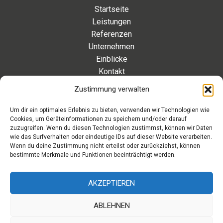
Startseite
Leistungen
Referenzen
Unternehmen
Einblicke
Kontakt
Zustimmung verwalten
Kontakt
Um dir ein optimales Erlebnis zu bieten, verwenden wir Technologien wie
Cookies, um Geräteinformationen zu speichern und/oder darauf
Eleonorenstraße 20 | 30449 Hannover Deutschland
zuzugreifen. Wenn du diesen Technologien zustimmst, können wir Daten
wie das Surfverhalten oder eindeutige IDs auf dieser Website verarbeiten.
Telefon: +49 511 89 880 494
Wenn du deine Zustimmung nicht erteilst oder zurückziehst, können
Telefax: +49 511 89 880 495
bestimmte Merkmale und Funktionen beeinträchtigt werden.
Montag – Freitag | 9.00 – 17.00 Uhr
info[at]aaroon.de
AKZEPTIEREN
ABLEHNEN
Copyright © 2026 aaroon gmbh | Powered by aaroon