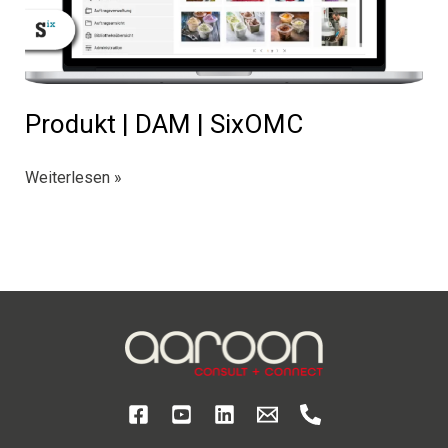
Produkt | DAM | SixOMC
Produkt
Weiterlesen »
|
DAM
|
SixOMC