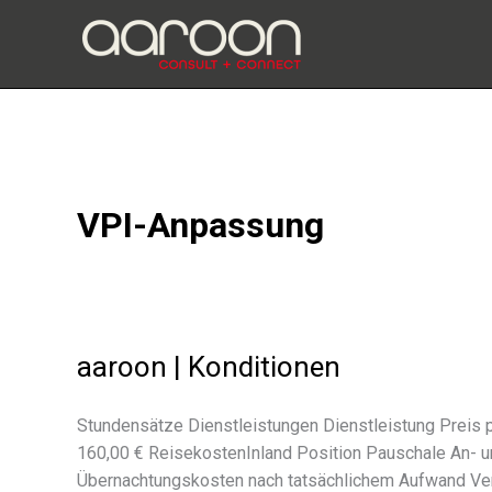
Zum
Inhalt
springen
VPI-Anpassung
aaroon | Konditionen
Stundensätze Dienstleistungen Dienstleistung Preis p
160,00 € ReisekostenInland Position Pauschale An- un
Übernachtungskosten nach tatsäch­li­chem Aufwand Ve