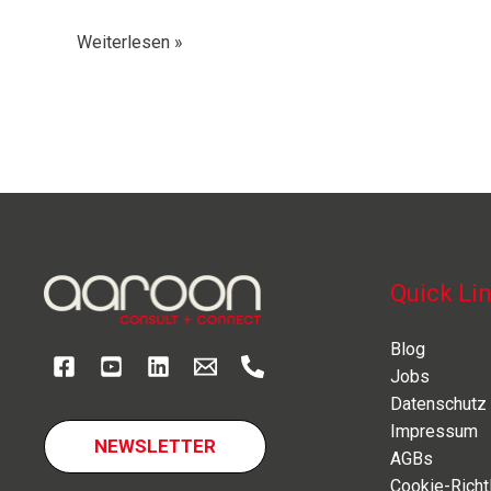
aaroon
Weiterlesen »
|
Konditionen
Quick Li
Blog
Jobs
Datenschutz
Impressum
NEWSLETTER
AGBs
Cookie-Richtl