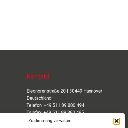
Kontakt
Eleonorenstraße 20 | 30449 Hannover
Deutschland
Telefon: +49 511 89 880 494
Telefax: +49 511 89 880 495
Montag – Freitag | 9.00 – 17.00 Uhr
Zustimmung verwalten
info[at]aaroon.de