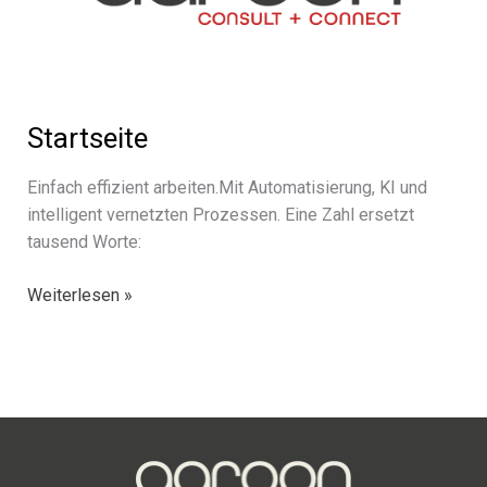
Startseite
Einfach effi­zi­ent arbeiten.Mit Automatisierung, KI und
intel­li­gent vernetz­ten Prozessen. Eine Zahl ersetzt
tausend Worte:
Startseite
Weiterlesen »