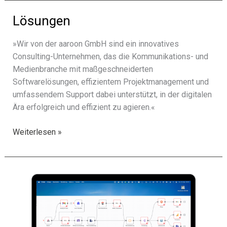
Media
Lösungen
Group
GmbH
»Wir von der aaroon GmbH sind ein inno­va­ti­ves
Consulting-Unternehmen, das die Kommunikations- und
Medienbranche mit maßge­schnei­der­ten
Softwarelösungen, effi­zi­en­tem Projektmanagement und
umfas­sen­dem Support dabei unter­stützt, in der digi­ta­len
Ära erfolg­reich und effi­zi­ent zu agie­ren.«
Lösungen
Weiterlesen »