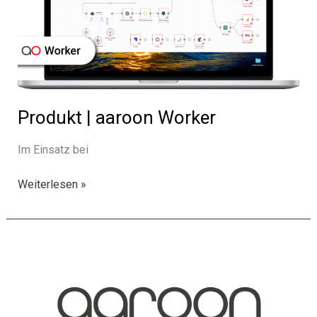
Produkt | aaroon Worker
Im Einsatz bei
Produkt
Weiterlesen »
|
aaroon
Worker