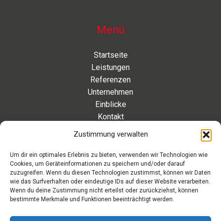
Menü
Startseite
Leistungen
Referenzen
Unternehmen
Einblicke
Kontakt
Zustimmung verwalten
Kontakt
Um dir ein optimales Erlebnis zu bieten, verwenden wir Technologien wie
Cookies, um Geräteinformationen zu speichern und/oder darauf
Eleonorenstraße 20 | 30449 Hannover Deutschland
zuzugreifen. Wenn du diesen Technologien zustimmst, können wir Daten
wie das Surfverhalten oder eindeutige IDs auf dieser Website verarbeiten.
Telefon: +49 511 89 880 494
Wenn du deine Zustimmung nicht erteilst oder zurückziehst, können
Telefax: +49 511 89 880 495
bestimmte Merkmale und Funktionen beeinträchtigt werden.
Montag – Freitag | 9.00 – 17.00 Uhr