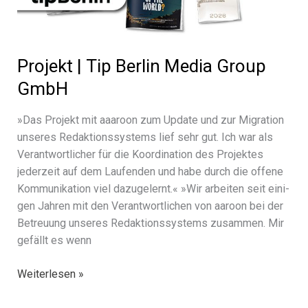
Projekt | Tip Berlin Media Group
GmbH
»Das Projekt mit aaaroon zum Update und zur Migration
unse­res Redaktionssystems lief sehr gut. Ich war als
Verantwortlicher für die Koordination des Projektes
jeder­zeit auf dem Laufenden und habe durch die offene
Kommunikation viel dazu­ge­lernt.« »Wir arbei­ten seit eini­
gen Jahren mit den Verantwortlichen von aaroon bei der
Betreuung unse­res Redaktionssystems zusam­men. Mir
gefällt es wenn
Projekt
Weiterlesen »
| Tip
Berlin