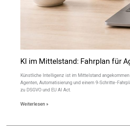
KI im Mittelstand: Fahrplan für 
Künstliche Intelligenz ist im Mittelstand ange­kom­men
Agenten, Automatisierung und einem 9‑Schritte-Fahrpla
zu DSGVO und EU AI Act.
KI
Weiterlesen »
im
Mittelstand:
Fahrplan