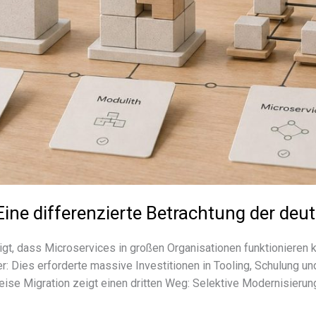
ine differenzierte Betrachtung der deu
 dass Microservices in großen Organisationen funk­tio­nie­ren k
es erfor­derte massive Investitionen in Tooling, Schulung und or
eise Migration zeigt einen drit­ten Weg: Selektive Modernisierun