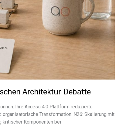
tschen Architektur-Debatte
önnen. Ihre Access 4.0 Plattform redu­zierte
ga­ni­sa­to­ri­sche Transformation. N26: Skalierung mit
g kriti­scher Komponenten bei