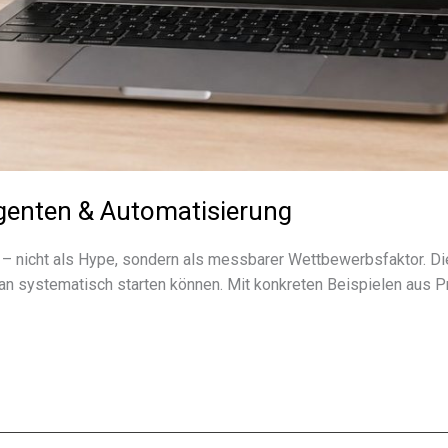
Agenten & Automatisierung
 – nicht als Hype, sondern als mess­ba­rer Wettbewerbsfaktor. Di
n syste­ma­tisch star­ten können. Mit konkre­ten Beispielen aus 