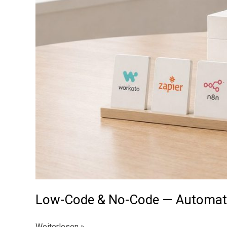
Low-Code & No-Code — Automatisi
Low-
Weiterlesen »