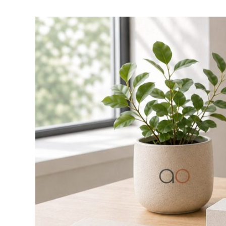
für
Agenten
&
Automatisierung