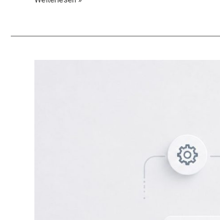
Code
&
No-
Code
—
Automatisierung
2025:
Der
strategische
Leitfaden
für
Führungskräfte