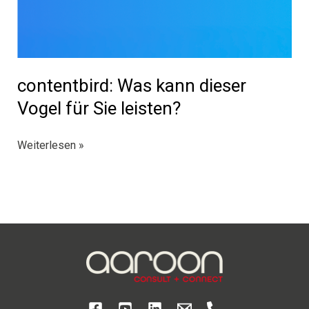
contentbird: Was kann dieser
Vogel für Sie leisten?
contentbird:
Weiterlesen »
Was
kann
dieser
Vogel
für
Sie
leisten?