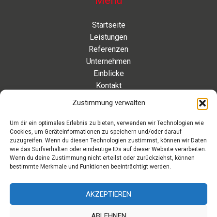
Menü
Startseite
Leistungen
Referenzen
Unternehmen
Einblicke
Kontakt
Zustimmung verwalten
Kontakt
Um dir ein optimales Erlebnis zu bieten, verwenden wir Technologien wie
Cookies, um Geräteinformationen zu speichern und/oder darauf
Eleonorenstraße 20 | 30449 Hannover Deutschland
zuzugreifen. Wenn du diesen Technologien zustimmst, können wir Daten
wie das Surfverhalten oder eindeutige IDs auf dieser Website verarbeiten.
Telefon: +49 511 89 880 494
Wenn du deine Zustimmung nicht erteilst oder zurückziehst, können
Telefax: +49 511 89 880 495
bestimmte Merkmale und Funktionen beeinträchtigt werden.
Montag – Freitag | 9.00 – 17.00 Uhr
info[at]aaroon.de
AKZEPTIEREN
ABLEHNEN