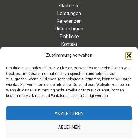
Startseite
Leistungen
Referenzen
Unternehmen
Einblicke
Kontakt
Zustimmung verwalten
Kontakt
Um dir ein optimales Erlebnis zu bieten, verwenden wir Technologien wie
Cookies, um Geräteinformationen zu speichern und/oder darauf
Eleonorenstraße 20 | 30449 Hannover Deutschland
zuzugreifen. Wenn du diesen Technologien zustimmst, können wir Daten
wie das Surfverhalten oder eindeutige IDs auf dieser Website verarbeiten.
Telefon: +49 511 89 880 494
Wenn du deine Zustimmung nicht erteilst oder zurückziehst, können
Telefax: +49 511 89 880 495
bestimmte Merkmale und Funktionen beeinträchtigt werden.
Montag – Freitag | 9.00 – 17.00 Uhr
info[at]aaroon.de
AKZEPTIEREN
ABLEHNEN
Copyright © 2026 aaroon gmbh | Powered by aaroon