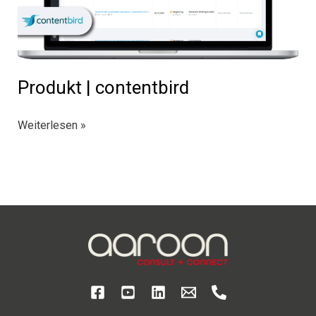
Produkt | contentbird
Produkt
Weiterlesen »
|
contentbird