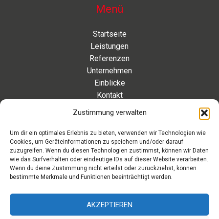
Menü
Startseite
Leistungen
Referenzen
Unternehmen
Einblicke
Kontakt
Zustimmung verwalten
Kontakt
Um dir ein optimales Erlebnis zu bieten, verwenden wir Technologien wie
Cookies, um Geräteinformationen zu speichern und/oder darauf
Eleonorenstraße 20 | 30449 Hannover Deutschland
zuzugreifen. Wenn du diesen Technologien zustimmst, können wir Daten
wie das Surfverhalten oder eindeutige IDs auf dieser Website verarbeiten.
Telefon: +49 511 89 880 494
Wenn du deine Zustimmung nicht erteilst oder zurückziehst, können
Telefax: +49 511 89 880 495
bestimmte Merkmale und Funktionen beeinträchtigt werden.
Montag – Freitag | 9.00 – 17.00 Uhr
info[at]aaroon.de
AKZEPTIEREN