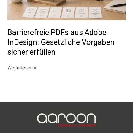
Barrierefreie PDFs aus Adobe
InDesign: Gesetzliche Vorgaben
sicher erfüllen
Barrierefreie
Weiterlesen »
PDFs
aus
Adobe
InDesign:
Gesetzliche
Vorgaben
sicher
erfüllen