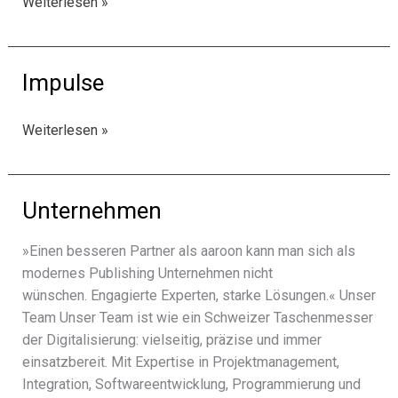
Künstliche
Weiterlesen »
Intelligenz
in
der
Impulse
Cybersicherheit:
Schutzschild
Impulse
Weiterlesen »
und
Risiko
zugleich
Unternehmen
»Einen besse­ren Partner als aaroon kann man sich als
moder­nes Publishing Unternehmen nicht
wünschen. Engagierte Experten, starke Lösungen.« Unser
Team Unser Team ist wie ein Schweizer Taschenmesser
der Digitalisierung: viel­sei­tig, präzise und immer
einsatz­be­reit. Mit Expertise in Projektmanagement,
Integration, Softwareentwicklung, Programmierung und