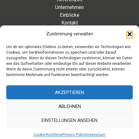
Unternehmen
Einblicke
Kontakt
Zustimmung verwalten
Kontakt
Um dir ein optimales Erlebnis zu bieten, verwenden wir Technologien wie
Cookies, um Geräteinformationen zu speichern und/oder darauf
Eleonorenstraße 20 | 30449 Hannover Deutschland
zuzugreifen. Wenn du diesen Technologien zustimmst, können wir Daten
wie das Surfverhalten oder eindeutige IDs auf dieser Website verarbeiten.
Telefon: +49 511 89 880 494
Wenn du deine Zustimmung nicht erteilst oder zurückziehst, können
Telefax: +49 511 89 880 495
bestimmte Merkmale und Funktionen beeinträchtigt werden.
Montag – Freitag | 9.00 – 17.00 Uhr
info[at]aaroon.de
AKZEPTIEREN
ABLEHNEN
Copyright © 2026 aaroon gmbh | Powered by aaroon
EINSTELLUNGEN ANSEHEN
gmbh
Cookie-Richtlinie
Privacy Policy
Impressum