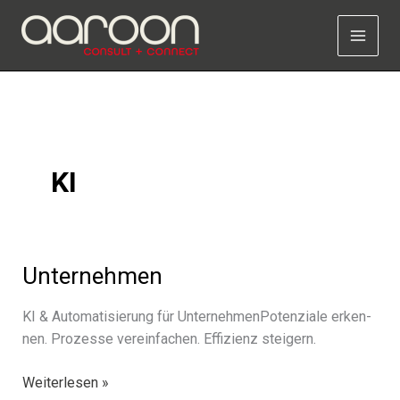
Zum
Inhalt
springen
KI
Unternehmen
KI & Automatisierung für UnternehmenPotenziale erken­
nen. Prozesse verein­fa­chen. Effizienz stei­gern.
Unternehmen
Weiterlesen »