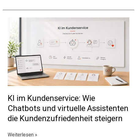
durch
KI:
Optimierung
von
Ressourcen
und
Energieverbrauch
KI im Kundenservice: Wie
Chatbots und virtuelle Assistenten
die Kundenzufriedenheit steigern
KI
Weiterlesen »