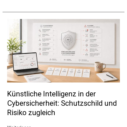
im
Kundenservice:
Wie
Chatbots
und
virtuelle
Assistenten
die
Kundenzufriedenheit
steigern
Künstliche Intelligenz in der
Cybersicherheit: Schutzschild und
Risiko zugleich