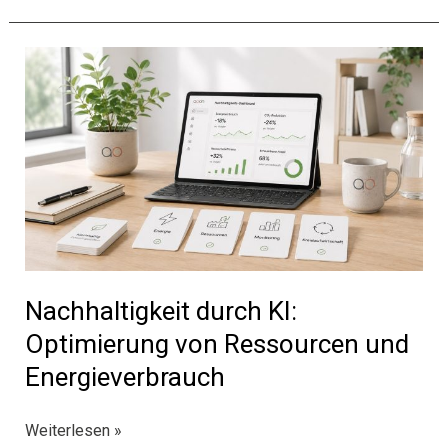
Systemauswahl
für
Verlage
mit
Co-
Intelligence
Nachhaltigkeit durch KI:
Optimierung von Ressourcen und
Energieverbrauch
Nachhaltigkeit
Weiterlesen »