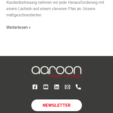
Kundenbetreuung nehmen wir jede Herausforderung mit
einem Lächeln und einem cleve­ren Plan an. Unsere
maßge­schnei­der­ten
Unternehmen
Weiterlesen »
NEWSLETTER