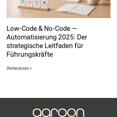
Low-Code & No-Code —
Automatisierung 2025: Der
strategische Leitfaden für
Führungskräfte
Low-
Weiterlesen »
Code
&
No-
Code
—
Automatisierung
2025: