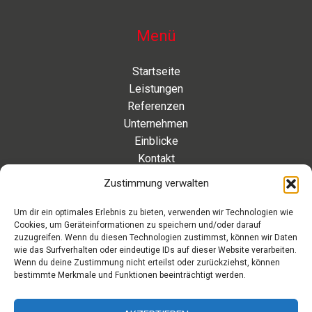
Menü
Startseite
Leistungen
Referenzen
Unternehmen
Einblicke
Kontakt
Zustimmung verwalten
Kontakt
Um dir ein optimales Erlebnis zu bieten, verwenden wir Technologien wie
Cookies, um Geräteinformationen zu speichern und/oder darauf
Eleonorenstraße 20 | 30449 Hannover Deutschland
zuzugreifen. Wenn du diesen Technologien zustimmst, können wir Daten
wie das Surfverhalten oder eindeutige IDs auf dieser Website verarbeiten.
Telefon: +49 511 89 880 494
Wenn du deine Zustimmung nicht erteilst oder zurückziehst, können
Telefax: +49 511 89 880 495
bestimmte Merkmale und Funktionen beeinträchtigt werden.
Montag – Freitag | 9.00 – 17.00 Uhr
info[at]aaroon.de