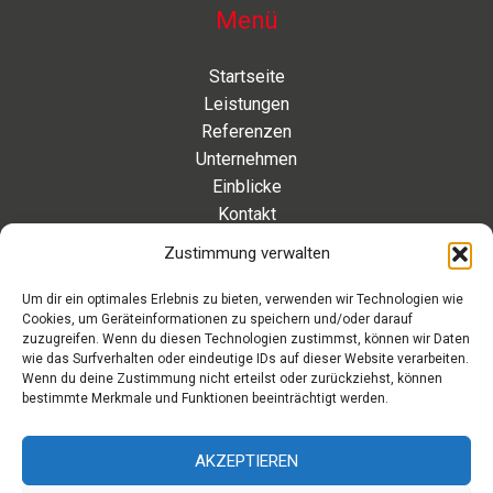
Menü
Startseite
Leistungen
Referenzen
Unternehmen
Einblicke
Kontakt
Zustimmung verwalten
Kontakt
Um dir ein optimales Erlebnis zu bieten, verwenden wir Technologien wie
Cookies, um Geräteinformationen zu speichern und/oder darauf
Eleonorenstraße 20 | 30449 Hannover Deutschland
zuzugreifen. Wenn du diesen Technologien zustimmst, können wir Daten
wie das Surfverhalten oder eindeutige IDs auf dieser Website verarbeiten.
Telefon: +49 511 89 880 494
Wenn du deine Zustimmung nicht erteilst oder zurückziehst, können
Telefax: +49 511 89 880 495
bestimmte Merkmale und Funktionen beeinträchtigt werden.
Montag – Freitag | 9.00 – 17.00 Uhr
info[at]aaroon.de
AKZEPTIEREN