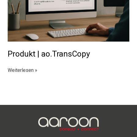
Produkt | ao.TransCopy
Produkt
Weiterlesen »
|
ao.TransCopy