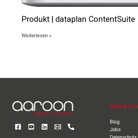
Produkt | dataplan ContentSuite
Produkt
Weiterlesen »
|
dataplan
ContentSuite
Quick Li
Blog
Jobs
Datenschutz