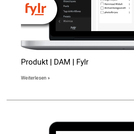
Produkt | DAM | Fylr
Produkt
Weiterlesen »
|
DAM
|
Fylr