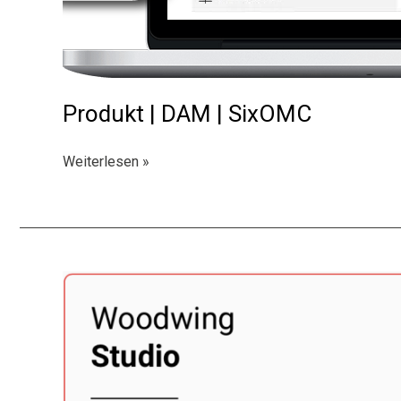
Produkt | DAM | SixOMC
Produkt
Weiterlesen »
|
DAM
|
SixOMC