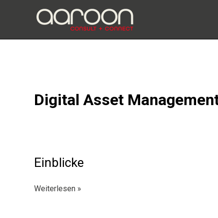
Zum
Inhalt
springen
Digital Asset Managemen
Einblicke
Einblicke
Weiterlesen »