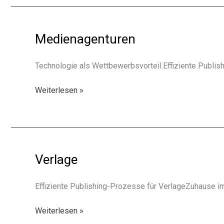
Medienagenturen
Technologie als Wettbewerbsvorteil.Effiziente Publis
Medienagenturen
Weiterlesen »
Verlage
Effiziente Publishing-Prozesse für VerlageZuhause im 
Verlage
Weiterlesen »